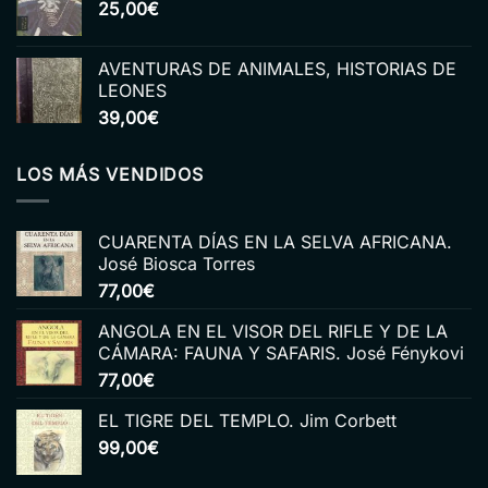
25,00
€
era:
es:
15,00€.
6,00€.
AVENTURAS DE ANIMALES, HISTORIAS DE
LEONES
39,00
€
LOS MÁS VENDIDOS
CUARENTA DÍAS EN LA SELVA AFRICANA.
José Biosca Torres
77,00
€
ANGOLA EN EL VISOR DEL RIFLE Y DE LA
CÁMARA: FAUNA Y SAFARIS. José Fénykovi
77,00
€
EL TIGRE DEL TEMPLO. Jim Corbett
99,00
€