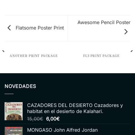
Awesome Pencil Poster
Flatsome Poster Print
ANOTHER PRINT PACKAGE
FL3 PRINT PACKAGE
NOVEDADES
CAZADORES DEL DESIERTO Cazadores y
habitat en el desierto de Kalahari.
El
El
15,00
€
6,00
€
precio
precio
MONGASO John Alfred Jordan
original
actual