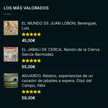
LOS MÁS VALORADOS
EL MUNDO DE JUAN LOBON; Berenguer,
Luis
Valorado
45,00
€
con
5.00
de 5
EL JABALI DE CERCA. Ramón de la Cierva
García-Bermúdez
Valorado
55,00
€
con
5.00
de 5
AGUARDO. Relatos, experiencias de un
cazador de jabalíes a espera. Díaz del
Campo, Félix
Valorado
59,00
€
con
5.00
de 5