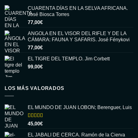
CUARENTA DÍAS EN LA SELVA AFRICANA.
José Biosca Torres
77,00
€
ANGOLA EN EL VISOR DEL RIFLE Y DE LA
CÁMARA: FAUNA Y SAFARIS. José Fénykovi
77,00
€
EL TIGRE DEL TEMPLO. Jim Corbett
99,00
€
LOS MÁS VALORADOS
EL MUNDO DE JUAN LOBON; Berenguer, Luis
Valorado
45,00
€
con
5.00
de
5
EL JABALI DE CERCA. Ramón de la Cierva