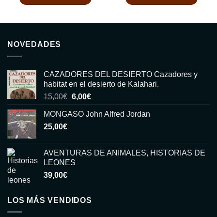
NOVEDADES
CAZADORES DEL DESIERTO Cazadores y
habitat en el desierto de Kalahari.
El
El
15,00
€
6,00
€
precio
precio
MONGASO John Alfred Jordan
original
actual
25,00
€
era:
es:
15,00€.
6,00€.
AVENTURAS DE ANIMALES, HISTORIAS DE
LEONES
39,00
€
LOS MÁS VENDIDOS