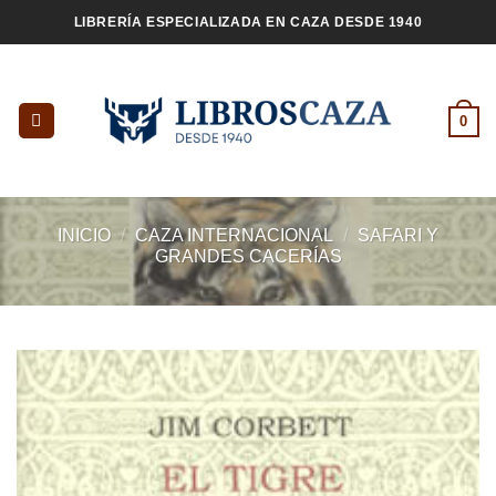
Saltar
LIBRERÍA ESPECIALIZADA EN CAZA DESDE 1940
al
contenido
0
INICIO
/
CAZA INTERNACIONAL
/
SAFARI Y
GRANDES CACERÍAS