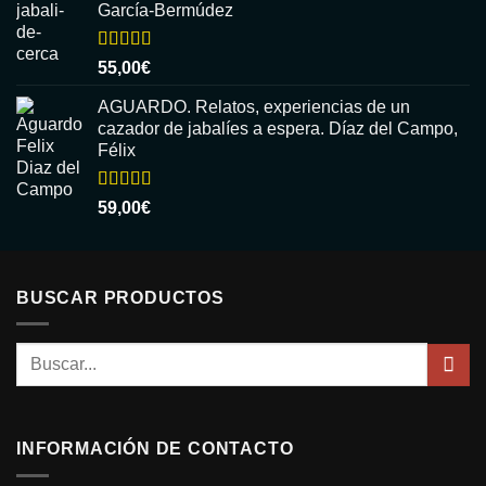
García-Bermúdez
Valorado
55,00
€
con
5.00
de
5
AGUARDO. Relatos, experiencias de un
cazador de jabalíes a espera. Díaz del Campo,
Félix
Valorado
59,00
€
con
5.00
de
5
BUSCAR PRODUCTOS
Buscar
por:
INFORMACIÓN DE CONTACTO