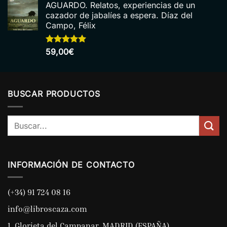
de 5
AGUARDO. Relatos, experiencias de un
cazador de jabalíes a espera. Díaz del
Campo, Félix
Valorado
59,00
€
con
5.00
de 5
BUSCAR PRODUCTOS
Buscar
por:
INFORMACIÓN DE CONTACTO
(+34) 91 724 08 16
info@libroscaza.com
1, Glorieta del Campanar, MADRID (ESPAÑA)