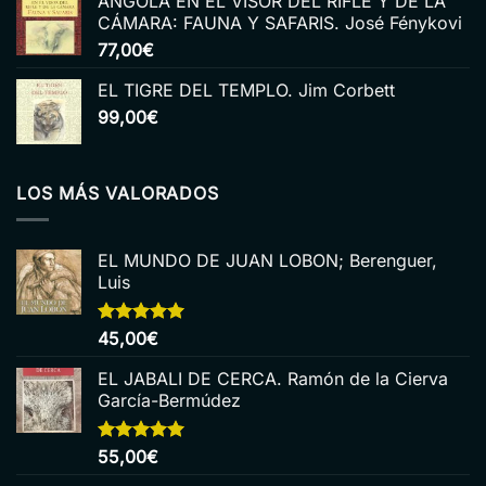
ANGOLA EN EL VISOR DEL RIFLE Y DE LA
CÁMARA: FAUNA Y SAFARIS. José Fénykovi
77,00
€
EL TIGRE DEL TEMPLO. Jim Corbett
99,00
€
LOS MÁS VALORADOS
EL MUNDO DE JUAN LOBON; Berenguer,
Luis
Valorado
45,00
€
con
5.00
de 5
EL JABALI DE CERCA. Ramón de la Cierva
García-Bermúdez
Valorado
55,00
€
con
5.00