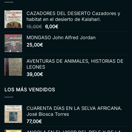
CAZADORES DEL DESIERTO Cazadores y
habitat en el desierto de Kalahari.
El
El
15,00
€
6,00
€
precio
precio
MONGASO John Alfred Jordan
original
actual
25,00
€
era:
es:
15,00€.
6,00€.
AVENTURAS DE ANIMALES, HISTORIAS DE
LEONES
39,00
€
LOS MÁS VENDIDOS
CUARENTA DÍAS EN LA SELVA AFRICANA.
José Biosca Torres
77,00
€