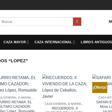
Buscar
N
por:
CAZA MAYOR
CAZA INTERNACIONAL
LIBROS ANTIGUO
OS “LOPEZ”
¡Oferta!
CAZA GENERAL & NARRATIVA
CAZA IN
URRO RETAMA. EL
SAFARI E
CAZA GENERAL & NARRATIVA
ÚLTIMO CAZADOR;
Mota L
RECUERDOS. II
áñez López, Romualdo
18,00