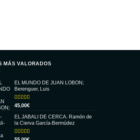
S MÁS VALORADOS
EL MUNDO DE JUAN LOBON;
Berenguer, Luis
Valorado
45,00
€
con
5.00
de
5
EL JABALI DE CERCA. Ramón de
la Cierva García-Bermúdez
Valorado
55,00
€