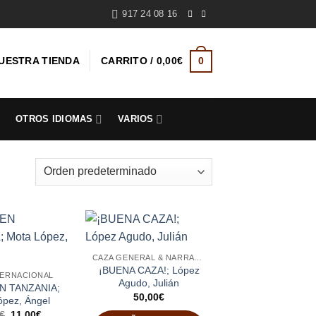
917 24 08 16
UESTRA TIENDA
CARRITO /
0,00
€
0
S
OTROS IDIOMAS
VARIOS
CAZA GENERAL & NARRATIVA
¡BUENA CAZA!; López
TERNACIONAL
Agudo, Julián
N TANZANIA;
50,00
€
ópez, Ángel
El
El
€
11,00
€