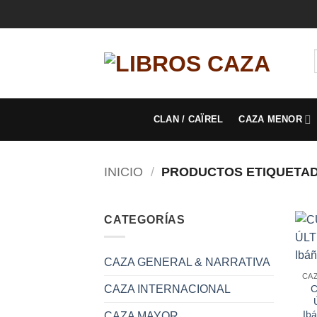
Saltar
al
contenido
CLAN / CAÏREL
CAZA MENOR
INICIO
/
PRODUCTOS ETIQUETAD
CATEGORÍAS
CAZA GENERAL & NARRATIVA
C
CAZA INTERNACIONAL
Ib
CAZA MAYOR