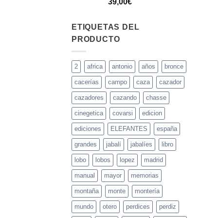
39,00
€
ETIQUETAS DEL
PRODUCTO
2
africa
antonio
años
bronce
cacerías
campo
caza
cazador
cazadores
cazando
chasse
cinegetica
covarsi
edicion
ediciones
ELEFANTES
españa
grandes
jabalí
jabalíes
libro
lobo
lobos
lopez
madrid
manual
mayor
memorias
montaña
monte
montería
mundo
otero
perdices
perdiz