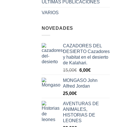
ÚLTIMAS PUBLICACIONES
VARIOS
NOVEDADES
CAZADORES DEL
DESIERTO Cazadores
y habitat en el desierto
de Kalahari.
El
El
15,00
€
6,00
€
precio
precio
MONGASO John
original
actual
Alfred Jordan
era:
es:
25,00
€
15,00€.
6,00€.
AVENTURAS DE
ANIMALES,
HISTORIAS DE
LEONES