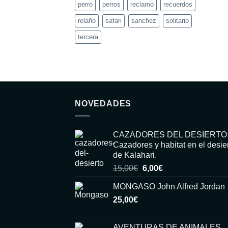
perro
perros
reclamo
recuerdos
relaño
safari
sanchez
solitario
tercera
NOVEDADES
CAZADORES DEL DESIERTO
Cazadores y habitat en el desie
de Kalahari.
El
El
15,00
€
6,00
€
precio
precio
MONGASO John Alfred Jordan
original
actual
25,00
€
era:
es:
15,00€.
6,00€.
AVENTURAS DE ANIMALES,