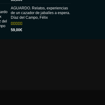
con
5.00
de
5
AGUARDO. Relatos, experiencias
de un cazador de jabalíes a espera.
Díaz del Campo, Félix
Valorado
59,00
€
con
5.00
de
5