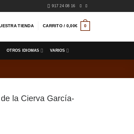
917 24 08 16
UESTRA TIENDA
CARRITO /
0,00
€
0
S
OTROS IDIOMAS
VARIOS
 la Cierva García-