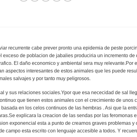
ar recurrente cabe prever pronto una epidemia de peste porcina 
 exceso de poblacion de jabalies produciria un incremento de d
afico. El daño economico y ambiental sera muy relevante.Por 
ran aspectos interesantes de estos animales que les puede result
males salvajes y por tanto muy peligrosos.
l y sus relaciones sociales.Ypor que esa nececidad de sal llega
ontinuo que tienen estos animales con el crecimiento de unos co
 basada en los celos continuos de las hembras . Asi que la ent
iaras.Se explicara la creacion de las sendas por las feromona
nsion exponencial esta a punto de crearnos graves problemas 
e campo esta escrito con lenguaje accesible a todos. Y recuerd