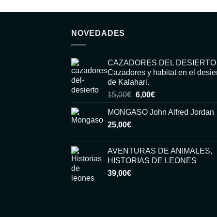
NOVEDADES
CAZADORES DEL DESIERTO
Cazadores y habitat en el desie
de Kalahari.
El
El
15,00
€
6,00
€
precio
precio
MONGASO John Alfred Jordan
original
actual
25,00
€
era:
es:
15,00€.
6,00€.
AVENTURAS DE ANIMALES,
HISTORIAS DE LEONES
39,00
€