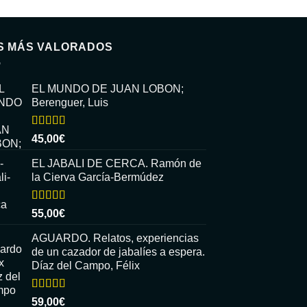
S MÁS VALORADOS
EL MUNDO DE JUAN LOBON;
Berenguer, Luis
Valorado
45,00
€
con
5.00
de
5
EL JABALI DE CERCA. Ramón de
la Cierva García-Bermúdez
Valorado
55,00
€
con
5.00
de
5
AGUARDO. Relatos, experiencias
de un cazador de jabalíes a espera.
Díaz del Campo, Félix
Valorado
59,00
€