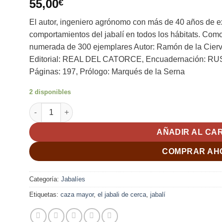
55,00
€
con
5
de 5
en base a
El autor, ingeniero agrónomo con más de 40 años de e
valoración
de un cliente
comportamientos del jabalí en todos los hábitats. Como
numerada de 300 ejemplares Autor: Ramón de la Cier
Editorial: REAL DEL CATORCE, Encuadernación:
Páginas: 197, Prólogo: Marqués de la Serna
2 disponibles
EL JABALI DE CERCA. Ramón de la Cierva García-Bermú
AÑADIR AL CA
COMPRAR AH
Categoría:
Jabalíes
Etiquetas:
caza mayor
,
el jabali de cerca
,
jabalí