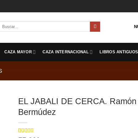
Buscar
N
por:
CAZA MAYOR
CAZA INTERNACIONAL
LIBROS ANTIGUO
S
EL JABALI DE CERCA. Ramón de
Bermúdez
Valorado
1