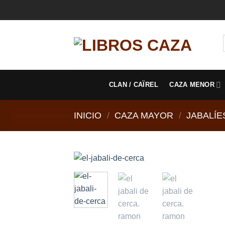
Saltar
al
contenido
CLAN / CAÏREL
CAZA MENOR
INICIO
/
CAZA MAYOR
/
JABALÍE