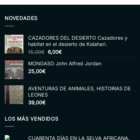
NOVEDADES
CAZADORES DEL DESIERTO Cazadores y
habitat en el desierto de Kalahari.
El
El
15,00
€
6,00
€
precio
precio
MONGASO John Alfred Jordan
original
actual
25,00
€
era:
es:
15,00€.
6,00€.
AVENTURAS DE ANIMALES, HISTORIAS DE
LEONES
39,00
€
LOS MÁS VENDIDOS
CUARENTA DÍAS EN LA SELVA AFRICANA.