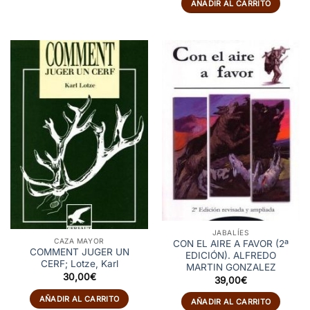
AÑADIR AL CARRITO
era:
es:
45,00€.
38,00€.
JABALÍES
CAZA MAYOR
CON EL AIRE A FAVOR (2ª
COMMENT JUGER UN
EDICIÓN). ALFREDO
CERF; Lotze, Karl
MARTIN GONZALEZ
30,00
€
39,00
€
AÑADIR AL CARRITO
AÑADIR AL CARRITO