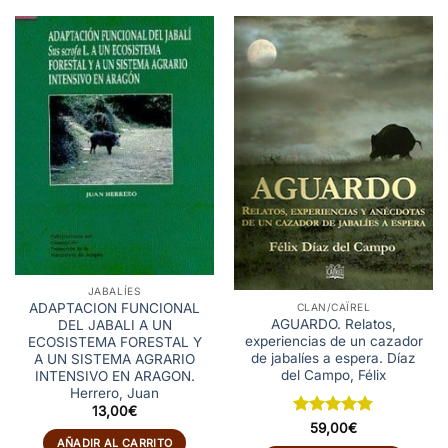
JABALÍES
ADAPTACION FUNCIONAL
CLAN/CAÏREL
AGUARDO. Relatos,
DEL JABALI A UN
experiencias de un cazador
ECOSISTEMA FORESTAL Y
de jabalíes a espera. Díaz
A UN SISTEMA AGRARIO
del Campo, Félix
INTENSIVO EN ARAGON.
Herrero, Juan
13,00
€
Valorado
59,00
€
con
5
de 5
AÑADIR AL CARRITO