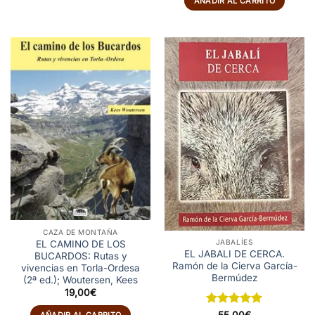
AÑADIR AL CARRITO
era:
es:
35,00€.
23,00€.
CAZA DE MONTAÑA
JABALÍES
EL CAMINO DE LOS
EL JABALI DE CERCA.
BUCARDOS: Rutas y
Ramón de la Cierva García-
vivencias en Torla-Ordesa
Bermúdez
(2ª ed.); Woutersen, Kees
19,00
€
Valorado
AÑADIR AL CARRITO