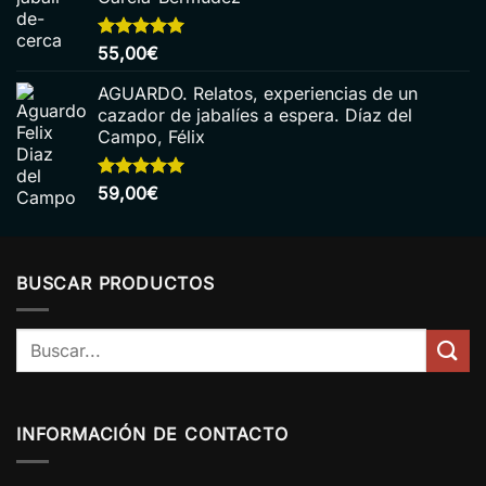
Valorado
55,00
€
con
5.00
de 5
AGUARDO. Relatos, experiencias de un
cazador de jabalíes a espera. Díaz del
Campo, Félix
Valorado
59,00
€
con
5.00
de 5
BUSCAR PRODUCTOS
Buscar
por:
INFORMACIÓN DE CONTACTO