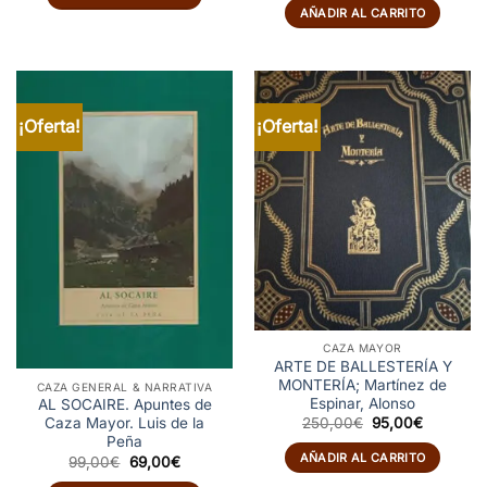
AÑADIR AL CARRITO
¡Oferta!
¡Oferta!
CAZA MAYOR
ARTE DE BALLESTERÍA Y
MONTERÍA; Martínez de
CAZA GENERAL & NARRATIVA
Espinar, Alonso
AL SOCAIRE. Apuntes de
El
El
250,00
€
95,00
€
Caza Mayor. Luis de la
precio
precio
Peña
original
actual
AÑADIR AL CARRITO
El
El
99,00
€
69,00
€
era:
es:
precio
precio
250,00€.
95,00€.