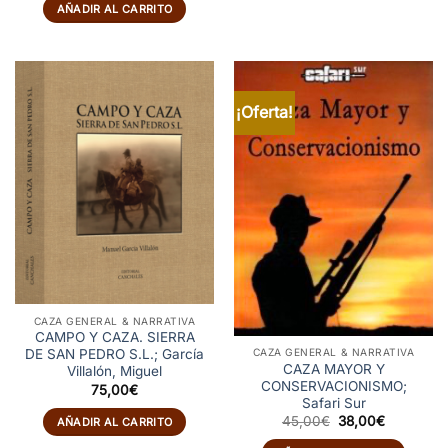
original
actual
AÑADIR AL CARRITO
era:
es:
99,00€.
69,00€.
¡Oferta!
CAZA GENERAL & NARRATIVA
CAMPO Y CAZA. SIERRA
CAZA GENERAL & NARRATIVA
DE SAN PEDRO S.L.; García
CAZA MAYOR Y
Villalón, Miguel
CONSERVACIONISMO;
75,00
€
Safari Sur
El
El
45,00
€
38,00
€
AÑADIR AL CARRITO
precio
precio
original
actual