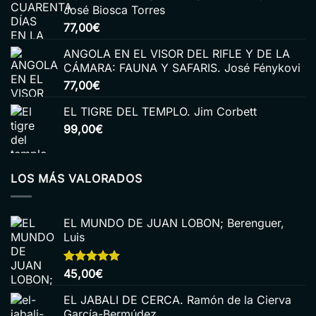
José Biosca Torres
77,00
€
ANGOLA EN EL VISOR DEL RIFLE Y DE LA
CÁMARA: FAUNA Y SAFARIS. José Fénykovi
77,00
€
EL TIGRE DEL TEMPLO. Jim Corbett
99,00
€
LOS MÁS VALORADOS
EL MUNDO DE JUAN LOBON; Berenguer,
Luis
Valorado
45,00
€
con
5.00
de 5
EL JABALI DE CERCA. Ramón de la Cierva
García-Bermúdez