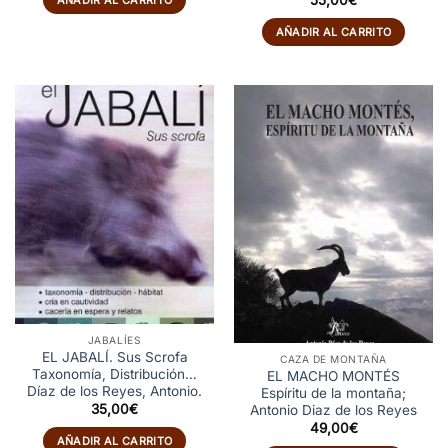
55,00
€
con
5
de 5
AÑADIR AL CARRITO
JABALÍES
EL JABALÍ. Sus Scrofa
CAZA DE MONTAÑA
Taxonomía, Distribución…
EL MACHO MONTÉS
Díaz de los Reyes, Antonio.
Espíritu de la montaña;
35,00
€
Antonio Diaz de los Reyes
49,00
€
AÑADIR AL CARRITO