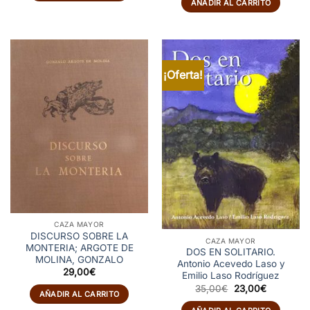
AÑADIR AL CARRITO
¡Oferta!
CAZA MAYOR
DISCURSO SOBRE LA
CAZA MAYOR
MONTERIA; ARGOTE DE
DOS EN SOLITARIO.
MOLINA, GONZALO
Antonio Acevedo Laso y
29,00
€
Emilio Laso Rodríguez
El
El
35,00
€
23,00
€
AÑADIR AL CARRITO
precio
precio
original
actual