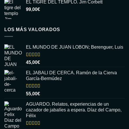
EL TIGRE DEL TEMPLO. Jim Corbett
99,00
€
LOS MÁS VALORADOS
EL MUNDO DE JUAN LOBON; Berenguer, Luis
Valorado
45,00
€
con
5.00
de
5
EL JABALI DE CERCA. Ramón de la Cierva
García-Bermúdez
Valorado
55,00
€
con
5.00
de
5
AGUARDO. Relatos, experiencias de un
cazador de jabalíes a espera. Díaz del Campo,
Félix