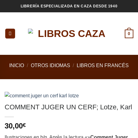
Saltar
LIBRERÍA ESPECIALIZADA EN CAZA DESDE 1940
al
contenido
0
INICIO
/
OTROS IDIOMAS
/
LIBROS EN FRANCÉS
COMMENT JUGER UN CERF; Lotze, Karl
30,00
€
Ilustraciones en b/n. Après la lectura «»
Comment Juger