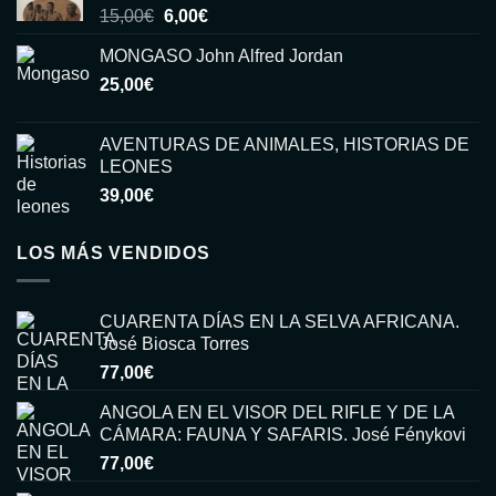
El
El
15,00
€
6,00
€
precio
precio
MONGASO John Alfred Jordan
original
actual
25,00
€
era:
es:
15,00€.
6,00€.
AVENTURAS DE ANIMALES, HISTORIAS DE
LEONES
39,00
€
LOS MÁS VENDIDOS
CUARENTA DÍAS EN LA SELVA AFRICANA.
José Biosca Torres
77,00
€
ANGOLA EN EL VISOR DEL RIFLE Y DE LA
CÁMARA: FAUNA Y SAFARIS. José Fénykovi
77,00
€