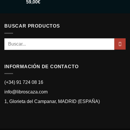
Valorado
59,00
€
con
5.00
de
5
BUSCAR PRODUCTOS
Buscar
por:
INFORMACIÓN DE CONTACTO
(+34) 91 724 08 16
info@libroscaza.com
1, Glorieta del Campanar, MADRID (ESPAÑA)