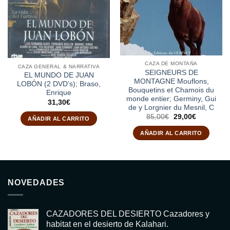
CAZA DE MONTAÑA
CAZA GENERAL & NARRATIVA
SEIGNEURS DE
EL MUNDO DE JUAN
MONTAGNE Mouflons,
LOBÓN (2 DVD’s); Braso,
Bouquetins et Chamois du
Enrique
monde entier; Germiny, Gui
31,30
€
de y Lorgnier du Mesnil, C
El
El
85,00
€
29,00
€
AÑADIR AL CARRITO
precio
precio
original
actual
AÑADIR AL CARRITO
era:
es:
85,00€.
29,00€.
NOVEDADES
CAZADORES DEL DESIERTO Cazadores y
habitat en el desierto de Kalahari.