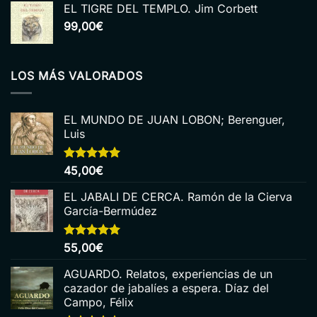
EL TIGRE DEL TEMPLO. Jim Corbett
99,00
€
LOS MÁS VALORADOS
EL MUNDO DE JUAN LOBON; Berenguer,
Luis
Valorado
45,00
€
con
5.00
de 5
EL JABALI DE CERCA. Ramón de la Cierva
García-Bermúdez
Valorado
55,00
€
con
5.00
de 5
AGUARDO. Relatos, experiencias de un
cazador de jabalíes a espera. Díaz del
Campo, Félix