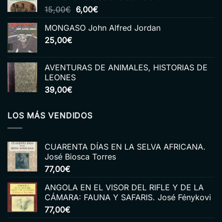
El
El
15,00
€
6,00
€
precio
precio
MONGASO John Alfred Jordan
original
actual
25,00
€
era:
es:
15,00€.
6,00€.
AVENTURAS DE ANIMALES, HISTORIAS DE
LEONES
39,00
€
LOS MÁS VENDIDOS
CUARENTA DÍAS EN LA SELVA AFRICANA.
José Biosca Torres
77,00
€
ANGOLA EN EL VISOR DEL RIFLE Y DE LA
CÁMARA: FAUNA Y SAFARIS. José Fénykovi
77,00
€