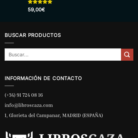
Valorado
59,00
€
con
5.00
de 5
BUSCAR PRODUCTOS
Buscar
por:
INFORMACIÓN DE CONTACTO
(+34) 91 724 08 16
info@libroscaza.com
1, Glorieta del Campanar, MADRID (ESPAÑA)