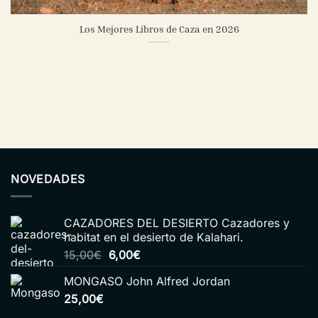
Los Mejores Libros de Caza en 2026
NOVEDADES
CAZADORES DEL DESIERTO Cazadores y
habitat en el desierto de Kalahari.
El
El
15,00
€
6,00
€
precio
precio
MONGASO John Alfred Jordan
original
actual
25,00
€
era:
es:
15,00€.
6,00€.