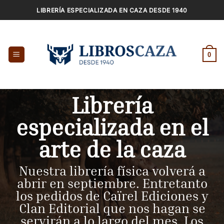
Saltar
LIBRERÍA ESPECIALIZADA EN CAZA DESDE 1940
al
contenido
0
Librería
especializada en el
arte de la caza
Nuestra librería física volverá a
abrir en septiembre. Entretanto
los pedidos de Caïrel Ediciones y
Clan Editorial que nos hagan se
servirán a lo largo del mes. Los