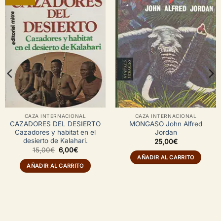
CAZA INTERNACIONAL
CAZA INTERNACIONAL
CAZADORES DEL DESIERTO
MONGASO John Alfred
Cazadores y habitat en el
Jordan
desierto de Kalahari.
25,00
€
El
El
15,00
€
6,00
€
precio
precio
AÑADIR AL CARRITO
original
actual
AÑADIR AL CARRITO
era:
es:
15,00€.
6,00€.