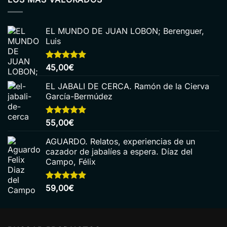
EL MUNDO DE JUAN LOBON; Berenguer,
Luis
Valorado
45,00
€
con
5.00
de 5
EL JABALI DE CERCA. Ramón de la Cierva
García-Bermúdez
Valorado
55,00
€
con
5.00
de 5
AGUARDO. Relatos, experiencias de un
cazador de jabalíes a espera. Díaz del
Campo, Félix
Valorado
59,00
€
con
5.00
de 5