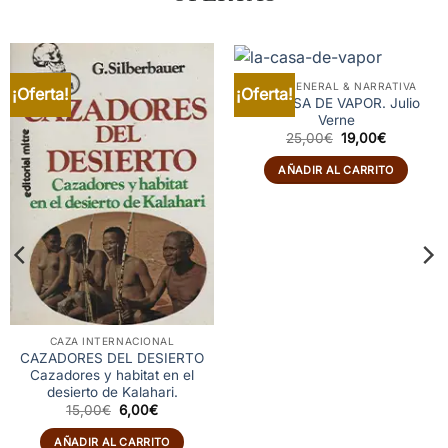
CAZA GENERAL & NARRATIVA
¡Oferta!
¡Oferta!
LA CASA DE VAPOR. Julio
Verne
El
El
25,00
€
19,00
€
precio
precio
original
actual
AÑADIR AL CARRITO
era:
es:
25,00€.
19,00€.
CAZA INTERNACIONAL
CAZADORES DEL DESIERTO
Cazadores y habitat en el
desierto de Kalahari.
El
El
15,00
€
6,00
€
precio
precio
original
actual
AÑADIR AL CARRITO