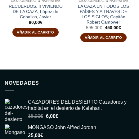
CAZA GENERAL & NARRATIVA
CAZA GENERAL & NARRATIVA
RECUERDOS. II VIVIENDO
LA CAZA EN TODOS LOS
DE LA CAZA; López de
PAÍSES Y A TRAVÉS DE
Ceballos, Javier
LOS SIGLOS; Capitán
Robert Campwell
80,00
€
El
El
595,00
€
450,00
€
precio
precio
AÑADIR AL CARRITO
original
actual
AÑADIR AL CARRITO
era:
es:
595,00€.
450,00€.
NOVEDADES
CAZADORES DEL DESIERTO Cazadores y
habitat en el desierto de Kalahari.
El
El
15,00
€
6,00
€
precio
precio
MONGASO John Alfred Jordan
original
actual
25,00
€
era:
es: