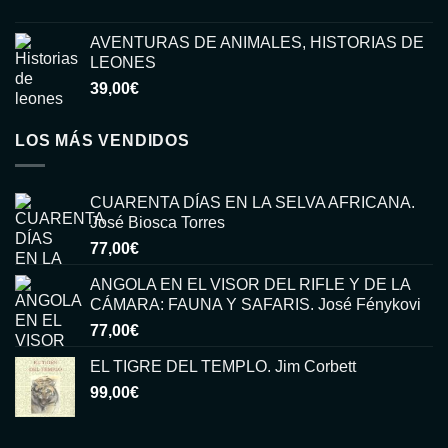
15,00€.
6,00€.
AVENTURAS DE ANIMALES, HISTORIAS DE
LEONES
39,00
€
LOS MÁS VENDIDOS
CUARENTA DÍAS EN LA SELVA AFRICANA.
José Biosca Torres
77,00
€
ANGOLA EN EL VISOR DEL RIFLE Y DE LA
CÁMARA: FAUNA Y SAFARIS. José Fénykovi
77,00
€
EL TIGRE DEL TEMPLO. Jim Corbett
99,00
€