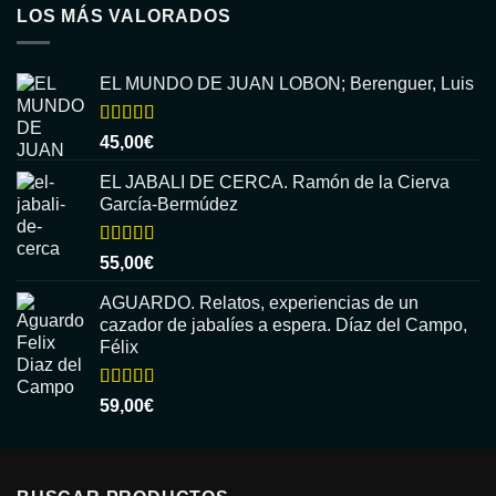
LOS MÁS VALORADOS
EL MUNDO DE JUAN LOBON; Berenguer, Luis
Valorado
45,00
€
con
5.00
de
5
EL JABALI DE CERCA. Ramón de la Cierva
García-Bermúdez
Valorado
55,00
€
con
5.00
de
5
AGUARDO. Relatos, experiencias de un
cazador de jabalíes a espera. Díaz del Campo,
Félix
Valorado
59,00
€
con
5.00
de
5