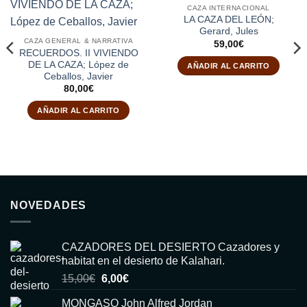
CAZA INTERNACIONAL
LA CAZA DEL LEÓN;
Gerard, Jules
CAZA GENERAL & NARRATIVA
59,00
€
RECUERDOS. II VIVIENDO
DE LA CAZA; López de
AÑADIR AL CARRITO
Ceballos, Javier
80,00
€
AÑADIR AL CARRITO
NOVEDADES
CAZADORES DEL DESIERTO Cazadores y
habitat en el desierto de Kalahari.
El
El
15,00
€
6,00
€
precio
precio
MONGASO John Alfred Jordan
original
actual