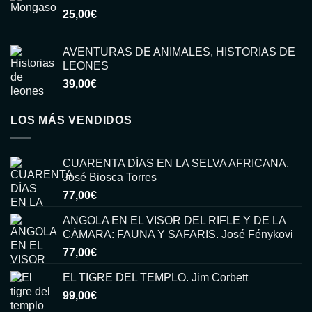
25,00
€
era:
es:
15,00€.
6,00€.
AVENTURAS DE ANIMALES, HISTORIAS DE
LEONES
39,00
€
LOS MÁS VENDIDOS
CUARENTA DÍAS EN LA SELVA AFRICANA.
José Biosca Torres
77,00
€
ANGOLA EN EL VISOR DEL RIFLE Y DE LA
CÁMARA: FAUNA Y SAFARIS. José Fénykovi
77,00
€
EL TIGRE DEL TEMPLO. Jim Corbett
99,00
€