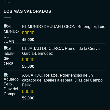
LOS MÁS VALORADOS
EL MUNDO DE JUAN LOBON; Berenguer, Luis
Valorado
45,00
€
con
5.00
de
5
EL JABALI DE CERCA. Ramón de la Cierva
García-Bermúdez
Valorado
55,00
€
con
5.00
de
5
AGUARDO. Relatos, experiencias de un
cazador de jabalíes a espera. Díaz del Campo,
Félix
Valorado
59,00
€
con
5.00
de
5