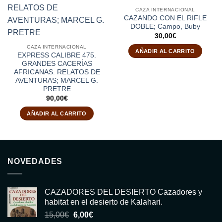
CAZA INTERNACIONAL
CAZANDO CON EL RIFLE
DOBLE; Campo, Buby
30,00
€
CAZA INTERNACIONAL
AÑADIR AL CARRITO
EXPRESS CALIBRE 475.
GRANDES CACERÍAS
AFRICANAS. RELATOS DE
AVENTURAS; MARCEL G.
PRETRE
90,00
€
AÑADIR AL CARRITO
NOVEDADES
CAZADORES DEL DESIERTO Cazadores y
habitat en el desierto de Kalahari.
El
El
15,00
€
6,00
€