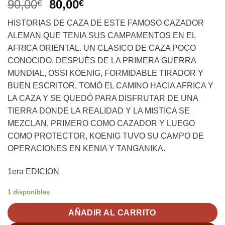
El
El
90,00
80,00
€
€
precio
precio
HISTORIAS DE CAZA DE ESTE FAMOSO CAZADOR
original
actual
ALEMAN QUE TENIA SUS CAMPAMENTOS EN EL
era:
es:
AFRICA ORIENTAL. UN CLASICO DE CAZA POCO
90,00€.
80,00€.
CONOCIDO. DESPUÉS DE LA PRIMERA GUERRA
MUNDIAL, OSSI KOENIG, FORMIDABLE TIRADOR Y
BUEN ESCRITOR, TOMÓ EL CAMINO HACIA AFRICA Y
LA CAZA Y SE QUEDÓ PARA DISFRUTAR DE UNA
TIERRA DONDE LA REALIDAD Y LA MISTICA SE
MEZCLAN, PRIMERO COMO CAZADOR Y LUEGO
COMO PROTECTOR, KOENIG TUVO SU CAMPO DE
OPERACIONES EN KENIA Y TANGANIKA.
1era EDICION
1 disponibles
AÑADIR AL CARRITO