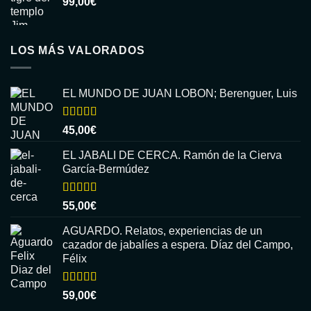
99,00
€
LOS MÁS VALORADOS
EL MUNDO DE JUAN LOBON; Berenguer, Luis
Valorado
45,00
€
con
5.00
de
5
EL JABALI DE CERCA. Ramón de la Cierva
García-Bermúdez
Valorado
55,00
€
con
5.00
de
5
AGUARDO. Relatos, experiencias de un
cazador de jabalíes a espera. Díaz del Campo,
Félix
Valorado
59,00
€
con
5.00
de