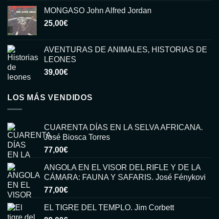
precio
precio
MONGASO John Alfred Jordan
original
actual
25,00
€
era:
es:
15,00€.
6,00€.
AVENTURAS DE ANIMALES, HISTORIAS DE
LEONES
39,00
€
LOS MÁS VENDIDOS
CUARENTA DÍAS EN LA SELVA AFRICANA.
José Biosca Torres
77,00
€
ANGOLA EN EL VISOR DEL RIFLE Y DE LA
CÁMARA: FAUNA Y SAFARIS. José Fénykovi
77,00
€
EL TIGRE DEL TEMPLO. Jim Corbett