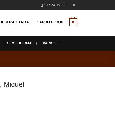
917 24 08 16
UESTRA TIENDA
CARRITO /
0,00
€
0
S
OTROS IDIOMAS
VARIOS
 Miguel