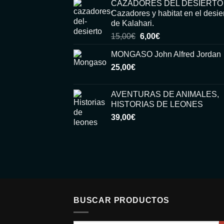
CAZADORES DEL DESIERTO
Cazadores y habitat en el desie
de Kalahari.
El
El
15,00
€
6,00
€
precio
precio
MONGASO John Alfred Jordan
original
actual
25,00
€
era:
es:
15,00€.
6,00€.
AVENTURAS DE ANIMALES,
HISTORIAS DE LEONES
39,00
€
BUSCAR PRODUCTOS