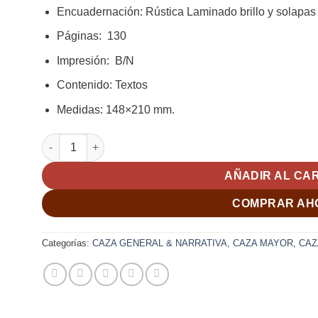
Encuadernación
:
Rústica
Laminado brillo y solapas
Páginas
:
130
Impresión
:
B/N
Contenido
:
Textos
Medidas
:
148×210 mm.
ENTRE DOS MUNDOS; Bulnes, Miguel cantidad
AÑADIR AL CA
COMPRAR AH
Categorías:
CAZA GENERAL & NARRATIVA
,
CAZA MAYOR
,
CAZ