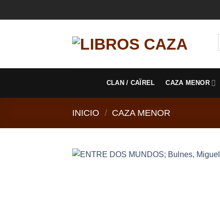
Saltar
al
contenido
CLAN / CAÏREL
CAZA MENOR
INICIO
/
CAZA MENOR