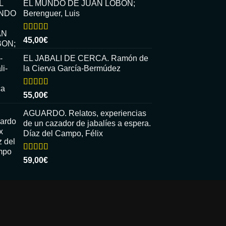
EL MUNDO DE JUAN LOBON;
Berenguer, Luis
Valorado
45,00
€
con
5.00
de
5
EL JABALI DE CERCA. Ramón de
la Cierva García-Bermúdez
Valorado
55,00
€
con
5.00
de
5
AGUARDO. Relatos, experiencias
de un cazador de jabalíes a espera.
Díaz del Campo, Félix
Valorado
59,00
€
con
5.00
de
5