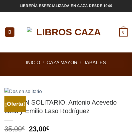
Saltar
LIBRERÍA ESPECIALIZADA EN CAZA DESDE 1940
al
contenido
0
INICIO
/
CAZA MAYOR
/
JABALÍES
DOS EN SOLITARIO. Antonio Acevedo
¡Oferta!
Laso y Emilio Laso Rodríguez
El
El
35,00
23,00
€
€