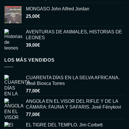
precio
precio
MONGASO John Alfred Jordan
original
actual
25,00
€
era:
es:
15,00€.
6,00€.
AVENTURAS DE ANIMALES, HISTORIAS DE
LEONES
39,00
€
LOS MÁS VENDIDOS
CUARENTA DÍAS EN LA SELVA AFRICANA.
José Biosca Torres
77,00
€
ANGOLA EN EL VISOR DEL RIFLE Y DE LA
CÁMARA: FAUNA Y SAFARIS. José Fénykovi
77,00
€
EL TIGRE DEL TEMPLO. Jim Corbett