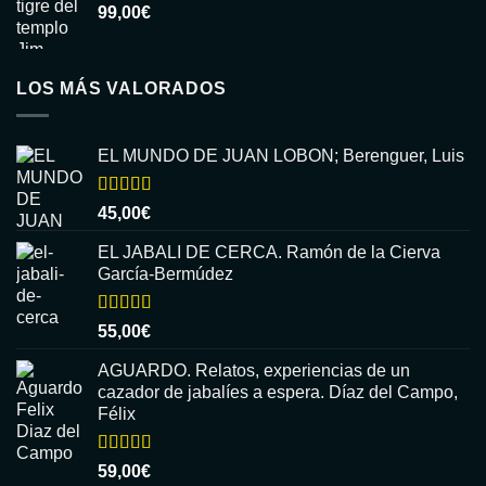
99,00
€
LOS MÁS VALORADOS
EL MUNDO DE JUAN LOBON; Berenguer, Luis
Valorado
45,00
€
con
5.00
de
5
EL JABALI DE CERCA. Ramón de la Cierva
García-Bermúdez
Valorado
55,00
€
con
5.00
de
5
AGUARDO. Relatos, experiencias de un
cazador de jabalíes a espera. Díaz del Campo,
Félix
Valorado
59,00
€
con
5.00
de