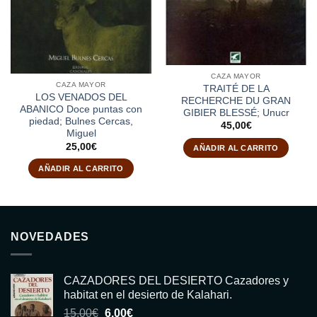
CAZA MAYOR
CAZA MAYOR
TRAITÉ DE LA
LOS VENADOS DEL
RECHERCHE DU GRAN
ABANICO Doce puntas con
GIBIER BLESSÉ; Unucr
piedad; Bulnes Cercas,
45,00
€
Miguel
25,00
€
AÑADIR AL CARRITO
AÑADIR AL CARRITO
NOVEDADES
CAZADORES DEL DESIERTO Cazadores y
habitat en el desierto de Kalahari.
El
El
15,00
€
6,00
€