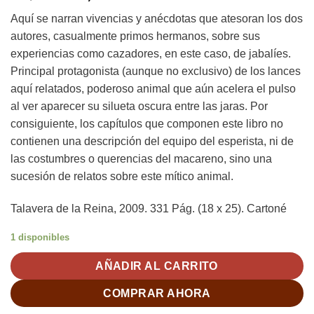
precio
precio
Aquí se narran vivencias y anécdotas que atesoran los dos
original
actual
autores, casualmente primos hermanos, sobre sus
era:
es:
experiencias como cazadores, en este caso, de jabalíes.
35,00€.
23,00€.
Principal protagonista (aunque no exclusivo) de los lances
aquí relatados, poderoso animal que aún acelera el pulso
al ver aparecer su silueta oscura entre las jaras. Por
consiguiente, los capítulos que componen este libro no
contienen una descripción del equipo del esperista, ni de
las costumbres o querencias del macareno, sino una
sucesión de relatos sobre este mítico animal.
Talavera de la Reina, 2009. 331 Pág. (18 x 25). Cartoné
1 disponibles
AÑADIR AL CARRITO
COMPRAR AHORA