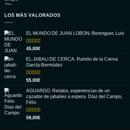
LOS MÁS VALORADOS
EL MUNDO DE JUAN LOBON; Berenguer, Luis
Valorado
45,00
€
con
5.00
de
5
EL JABALI DE CERCA. Ramón de la Cierva
García-Bermúdez
Valorado
55,00
€
con
5.00
de
5
AGUARDO. Relatos, experiencias de un
cazador de jabalíes a espera. Díaz del Campo,
Félix
Valorado
59,00
€
con
5.00
de
5