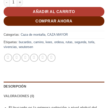
AÑADIR AL CARRITO
COMPRAR AHORA
Categorías:
Caza de montaña
,
CAZA MAYOR
Etiquetas:
bucardos
,
camino
,
kees
,
ordesa
,
rutas
,
segunda
,
torla
,
vivencias
,
woutersen
DESCRIPCIÓN
VALORACIONES (0)
El bucardo es la primera extinción a nivel global del