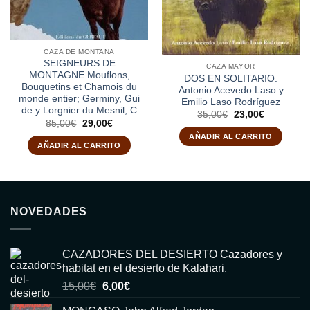
CAZA DE MONTAÑA
SEIGNEURS DE
CAZA MAYOR
MONTAGNE Mouflons,
DOS EN SOLITARIO.
Bouquetins et Chamois du
Antonio Acevedo Laso y
monde entier; Germiny, Gui
Emilio Laso Rodríguez
de y Lorgnier du Mesnil, C
El
El
35,00
€
23,00
€
El
El
precio
precio
85,00
€
29,00
€
precio
precio
original
actual
AÑADIR AL CARRITO
original
actual
era:
es:
AÑADIR AL CARRITO
era:
es:
35,00€.
23,00€.
85,00€.
29,00€.
NOVEDADES
CAZADORES DEL DESIERTO Cazadores y
habitat en el desierto de Kalahari.
El
El
15,00
€
6,00
€
precio
precio