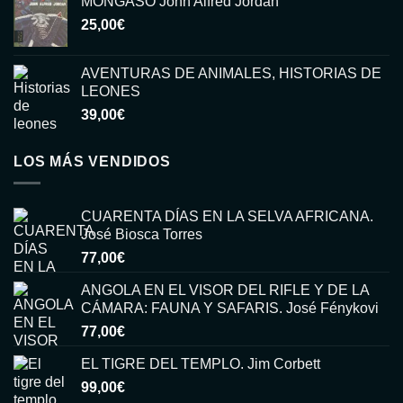
MONGASO John Alfred Jordan
original
actual
25,00
€
era:
es:
15,00€.
6,00€.
AVENTURAS DE ANIMALES, HISTORIAS DE
LEONES
39,00
€
LOS MÁS VENDIDOS
CUARENTA DÍAS EN LA SELVA AFRICANA.
José Biosca Torres
77,00
€
ANGOLA EN EL VISOR DEL RIFLE Y DE LA
CÁMARA: FAUNA Y SAFARIS. José Fénykovi
77,00
€
EL TIGRE DEL TEMPLO. Jim Corbett
99,00
€