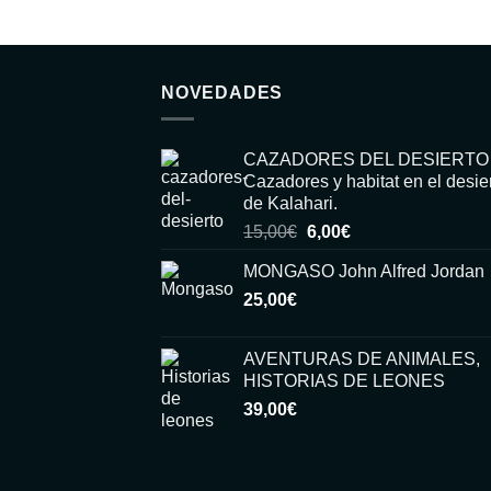
NOVEDADES
CAZADORES DEL DESIERTO
Cazadores y habitat en el desie
de Kalahari.
El
El
15,00
€
6,00
€
precio
precio
MONGASO John Alfred Jordan
original
actual
25,00
€
era:
es:
15,00€.
6,00€.
AVENTURAS DE ANIMALES,
HISTORIAS DE LEONES
39,00
€