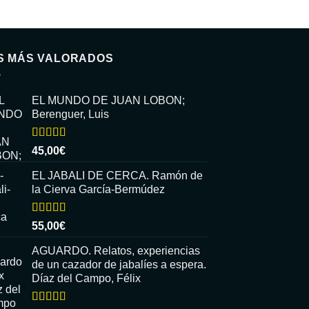
S MÁS VALORADOS
EL MUNDO DE JUAN LOBON;
Berenguer, Luis
Valorado
45,00
€
con
5.00
de
5
EL JABALI DE CERCA. Ramón de
la Cierva García-Bermúdez
Valorado
55,00
€
con
5.00
de
5
AGUARDO. Relatos, experiencias
de un cazador de jabalíes a espera.
Díaz del Campo, Félix