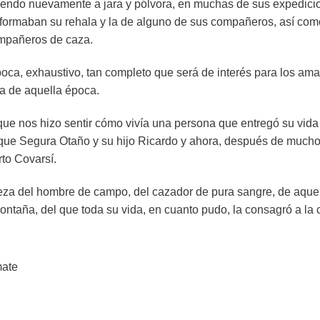
oliendo nuevamente a jara y pólvora, en muchas de sus expedici
ormaban su rehala y la de alguno de sus compañeros, así como 
ompañeros de caza.
 época, exhaustivo, tan completo que será de interés para los am
za de aquella época.
 que nos hizo sentir cómo vivía una persona que entregó su vida
que Segura Otaño y su hijo Ricardo y ahora, después de muchos 
to Covarsí.
udeza del hombre de campo, del cazador de pura sangre, de aquel
taña, del que toda su vida, en cuanto pudo, la consagró a la c
mate