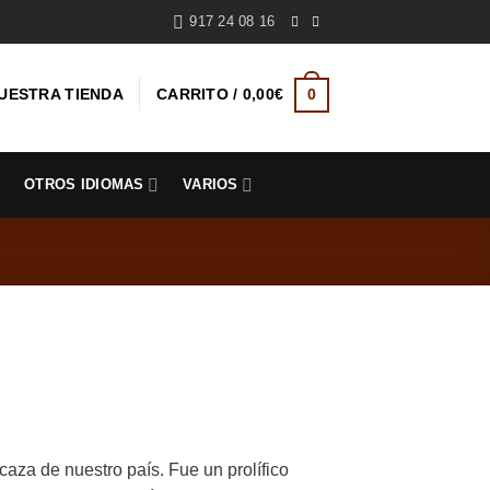
917 24 08 16
UESTRA TIENDA
CARRITO /
0,00
€
0
S
OTROS IDIOMAS
VARIOS
aza de nuestro país. Fue un prolífico