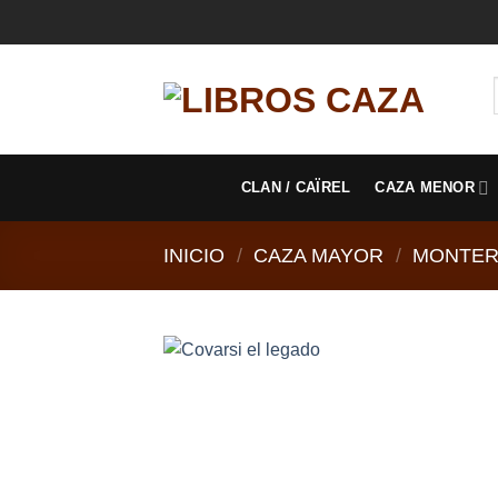
Saltar
al
contenido
CLAN / CAÏREL
CAZA MENOR
INICIO
/
CAZA MAYOR
/
MONTER