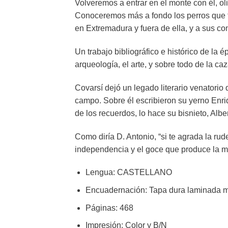
Volveremos a entrar en el monte con él, 
Conoceremos más a fondo los perros que f
en Extremadura y fuera de ella, y a sus c
Un trabajo bibliográfico e histórico de la
arqueología, el arte, y sobre todo de la ca
Covarsí dejó un legado literario venatorio
campo. Sobre él escribieron su yerno Enri
de los recuerdos, lo hace su bisnieto, Alber
Como diría D. Antonio, “si te agrada la r
independencia y el goce que produce la mon
Lengua
:
CASTELLANO
Encuadernación
: Tapa dura laminada 
Páginas
: 468
Impresión
: Color y B/N