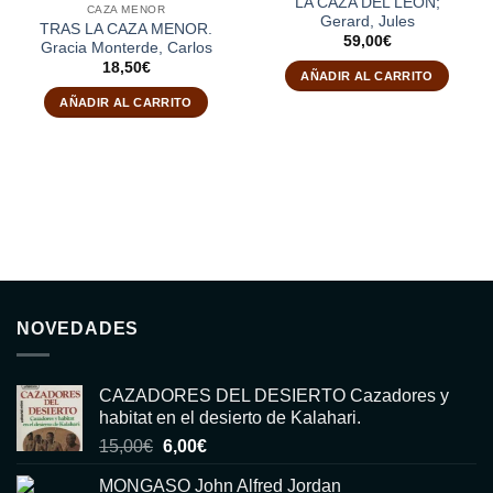
LA CAZA DEL LEÓN;
CAZA MENOR
Gerard, Jules
TRAS LA CAZA MENOR.
59,00
€
Gracia Monterde, Carlos
18,50
€
AÑADIR AL CARRITO
AÑADIR AL CARRITO
NOVEDADES
CAZADORES DEL DESIERTO Cazadores y
habitat en el desierto de Kalahari.
El
El
15,00
€
6,00
€
precio
precio
MONGASO John Alfred Jordan
original
actual