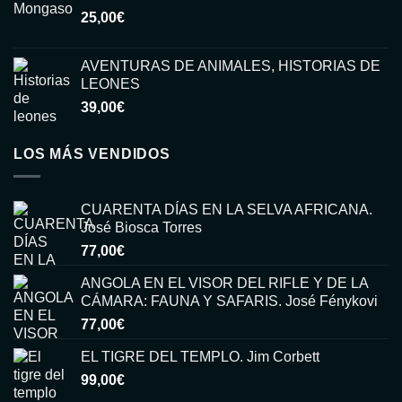
25,00
€
era:
es:
15,00€.
6,00€.
AVENTURAS DE ANIMALES, HISTORIAS DE
LEONES
39,00
€
LOS MÁS VENDIDOS
CUARENTA DÍAS EN LA SELVA AFRICANA.
José Biosca Torres
77,00
€
ANGOLA EN EL VISOR DEL RIFLE Y DE LA
CÁMARA: FAUNA Y SAFARIS. José Fénykovi
77,00
€
EL TIGRE DEL TEMPLO. Jim Corbett
99,00
€