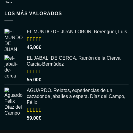
LOS MÁS VALORADOS
EL MUNDO DE JUAN LOBON; Berenguer, Luis
Valorado
45,00
€
con
5.00
de
5
EL JABALI DE CERCA. Ramón de la Cierva
García-Bermúdez
Valorado
55,00
€
con
5.00
de
5
AGUARDO. Relatos, experiencias de un
cazador de jabalíes a espera. Díaz del Campo,
Félix
Valorado
59,00
€
con
5.00
de
5