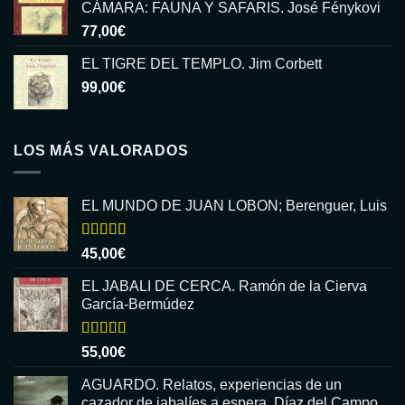
CÁMARA: FAUNA Y SAFARIS. José Fénykovi
77,00
€
EL TIGRE DEL TEMPLO. Jim Corbett
99,00
€
LOS MÁS VALORADOS
EL MUNDO DE JUAN LOBON; Berenguer, Luis
Valorado
45,00
€
con
5.00
de
5
EL JABALI DE CERCA. Ramón de la Cierva
García-Bermúdez
Valorado
55,00
€
con
5.00
de
5
AGUARDO. Relatos, experiencias de un
cazador de jabalíes a espera. Díaz del Campo,