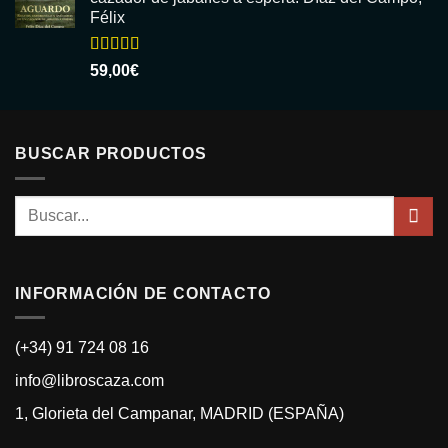
Félix
Valorado
59,00
€
con
5.00
de
5
BUSCAR PRODUCTOS
Buscar
por:
INFORMACIÓN DE CONTACTO
(+34) 91 724 08 16
info@libroscaza.com
1, Glorieta del Campanar, MADRID (ESPAÑA)