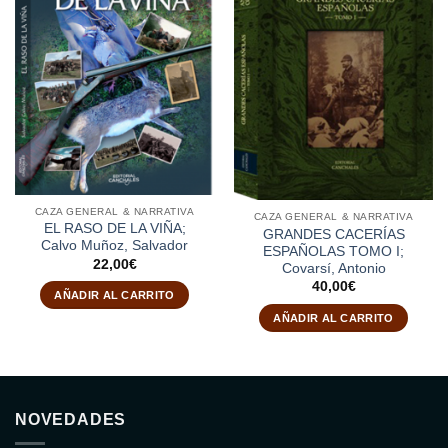
CAZA GENERAL & NARRATIVA
CAZA GENERAL & NARRATIVA
EL RASO DE LA VIÑA;
GRANDES CACERÍAS
Calvo Muñoz, Salvador
ESPAÑOLAS TOMO I;
22,00
€
Covarsí, Antonio
40,00
€
AÑADIR AL CARRITO
AÑADIR AL CARRITO
NOVEDADES