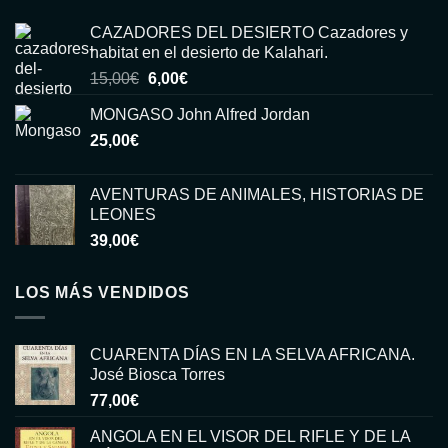
CAZADORES DEL DESIERTO Cazadores y
habitat en el desierto de Kalahari.
El
El
15,00
€
6,00
€
precio
precio
MONGASO John Alfred Jordan
original
actual
25,00
€
era:
es:
15,00€.
6,00€.
AVENTURAS DE ANIMALES, HISTORIAS DE
LEONES
39,00
€
LOS MÁS VENDIDOS
CUARENTA DÍAS EN LA SELVA AFRICANA.
José Biosca Torres
77,00
€
ANGOLA EN EL VISOR DEL RIFLE Y DE LA