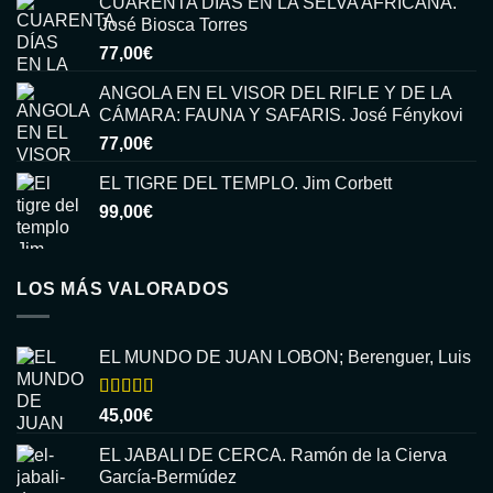
CUARENTA DÍAS EN LA SELVA AFRICANA.
José Biosca Torres
77,00
€
ANGOLA EN EL VISOR DEL RIFLE Y DE LA
CÁMARA: FAUNA Y SAFARIS. José Fénykovi
77,00
€
EL TIGRE DEL TEMPLO. Jim Corbett
99,00
€
LOS MÁS VALORADOS
EL MUNDO DE JUAN LOBON; Berenguer, Luis
Valorado
45,00
€
con
5.00
de
5
EL JABALI DE CERCA. Ramón de la Cierva
García-Bermúdez