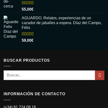
Valorado
55,00
€
con
5.00
de
5
AGUARDO. Relatos, experiencias de un
cazador de jabalíes a espera. Díaz del Campo,
Félix
Valorado
59,00
€
con
5.00
de
5
BUSCAR PRODUCTOS
Buscar
por:
INFORMACIÓN DE CONTACTO
(+34) 91 724 08 16