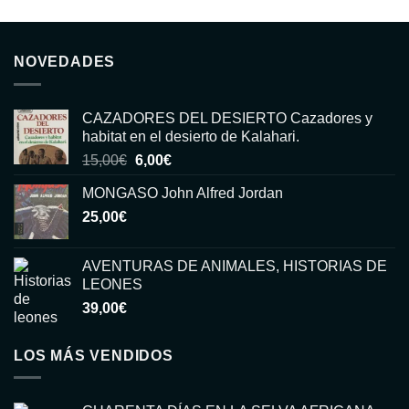
NOVEDADES
CAZADORES DEL DESIERTO Cazadores y
habitat en el desierto de Kalahari.
El
El
15,00
€
6,00
€
precio
precio
MONGASO John Alfred Jordan
original
actual
25,00
€
era:
es:
15,00€.
6,00€.
AVENTURAS DE ANIMALES, HISTORIAS DE
LEONES
39,00
€
LOS MÁS VENDIDOS