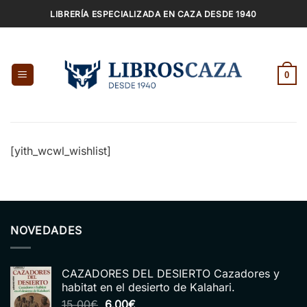
Saltar
LIBRERÍA ESPECIALIZADA EN CAZA DESDE 1940
al
contenido
0
[yith_wcwl_wishlist]
NOVEDADES
CAZADORES DEL DESIERTO Cazadores y
habitat en el desierto de Kalahari.
El
El
15,00
€
6,00
€