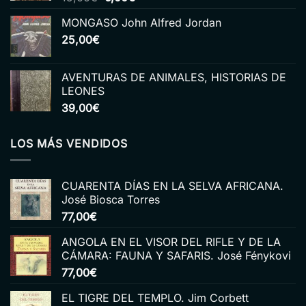
precio
precio
MONGASO John Alfred Jordan
original
actual
25,00
€
era:
es:
15,00€.
6,00€.
AVENTURAS DE ANIMALES, HISTORIAS DE
LEONES
39,00
€
LOS MÁS VENDIDOS
CUARENTA DÍAS EN LA SELVA AFRICANA.
José Biosca Torres
77,00
€
ANGOLA EN EL VISOR DEL RIFLE Y DE LA
CÁMARA: FAUNA Y SAFARIS. José Fénykovi
77,00
€
EL TIGRE DEL TEMPLO. Jim Corbett