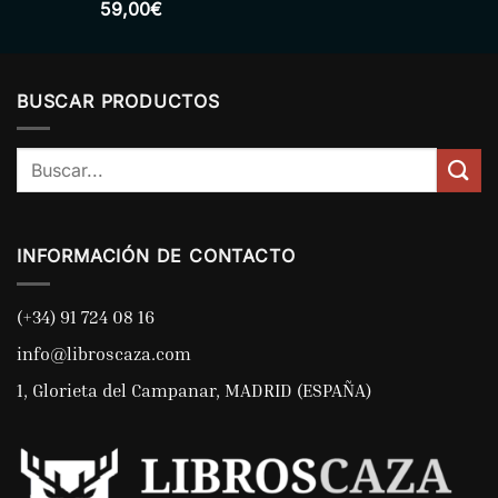
Valorado
59,00
€
con
5.00
de 5
BUSCAR PRODUCTOS
Buscar
por:
INFORMACIÓN DE CONTACTO
(+34) 91 724 08 16
info@libroscaza.com
1, Glorieta del Campanar, MADRID (ESPAÑA)