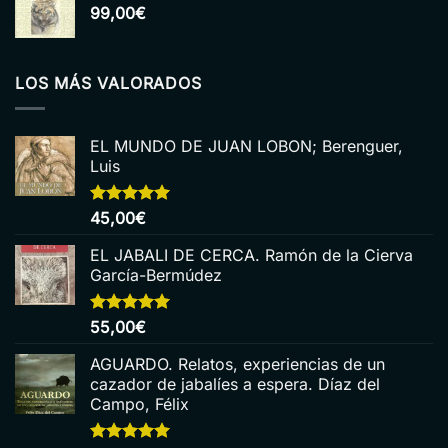
99,00
€
LOS MÁS VALORADOS
EL MUNDO DE JUAN LOBON; Berenguer,
Luis
Valorado
45,00
€
con
5.00
de 5
EL JABALI DE CERCA. Ramón de la Cierva
García-Bermúdez
Valorado
55,00
€
con
5.00
de 5
AGUARDO. Relatos, experiencias de un
cazador de jabalíes a espera. Díaz del
Campo, Félix