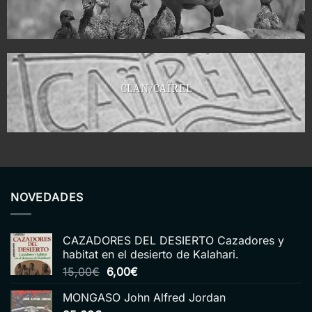
CLAN/CAÏREL
NOVEDADES
CAZADORES DEL DESIERTO Cazadores y
habitat en el desierto de Kalahari.
El
El
15,00
€
6,00
€
precio
precio
MONGASO John Alfred Jordan
original
actual