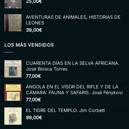
25,00
€
era:
es:
15,00€.
6,00€.
AVENTURAS DE ANIMALES, HISTORIAS DE
LEONES
39,00
€
LOS MÁS VENDIDOS
CUARENTA DÍAS EN LA SELVA AFRICANA.
José Biosca Torres
77,00
€
ANGOLA EN EL VISOR DEL RIFLE Y DE LA
CÁMARA: FAUNA Y SAFARIS. José Fénykovi
77,00
€
EL TIGRE DEL TEMPLO. Jim Corbett
99,00
€