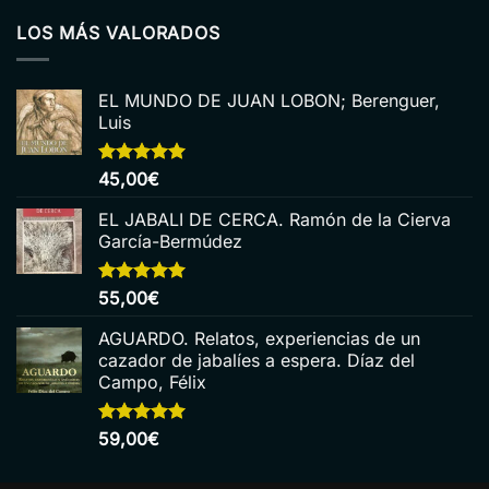
LOS MÁS VALORADOS
EL MUNDO DE JUAN LOBON; Berenguer,
Luis
Valorado
45,00
€
con
5.00
de 5
EL JABALI DE CERCA. Ramón de la Cierva
García-Bermúdez
Valorado
55,00
€
con
5.00
de 5
AGUARDO. Relatos, experiencias de un
cazador de jabalíes a espera. Díaz del
Campo, Félix
Valorado
59,00
€
con
5.00
de 5