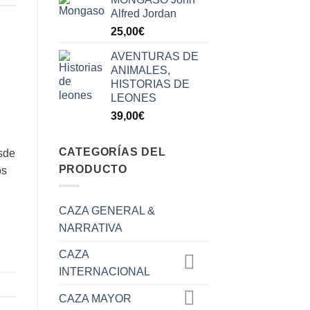
original
actual
Alfred Jordan
era:
es:
25,00
€
15,00€.
6,00€.
AVENTURAS DE
ANIMALES,
HISTORIAS DE
LEONES
39,00
€
CATEGORÍAS DEL
esde
PRODUCTO
os
CAZA GENERAL &
NARRATIVA
CAZA
INTERNACIONAL
CAZA MAYOR