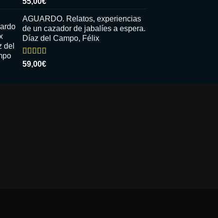
55,00
€
con
5.00
de
5
AGUARDO. Relatos, experiencias
de un cazador de jabalíes a espera.
Díaz del Campo, Félix
Valorado
59,00
€
con
5.00
de
5