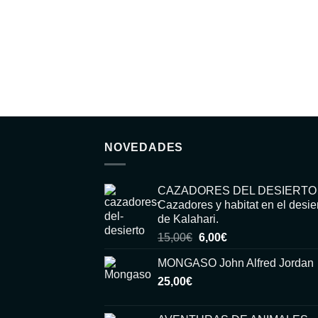
NOVEDADES
CAZADORES DEL DESIERTO
Cazadores y habitat en el desie
de Kalahari.
El
El
15,00
€
6,00
€
precio
precio
MONGASO John Alfred Jordan
original
actual
25,00
€
era:
es:
15,00€.
6,00€.