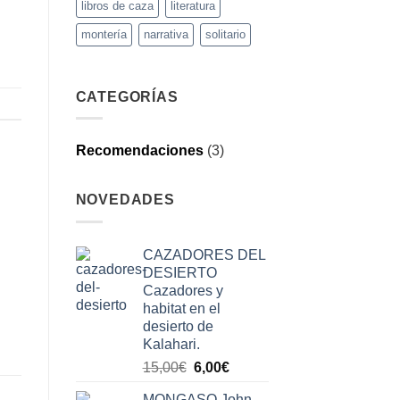
libros de caza
literatura
montería
narrativa
solitario
CATEGORÍAS
Recomendaciones
(3)
NOVEDADES
CAZADORES DEL
DESIERTO
Cazadores y
habitat en el
desierto de
Kalahari.
El
El
15,00
€
6,00
€
precio
precio
MONGASO John