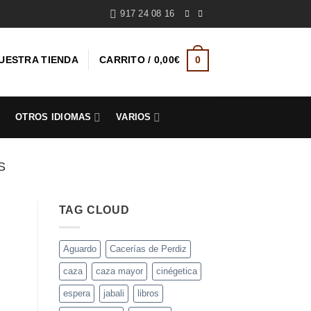
917 24 08 16
UESTRA TIENDA
CARRITO /
0,00
€
0
S
OTROS IDIOMAS
VARIOS
S
TAG CLOUD
Aguardo
Cacerías de Perdiz
caza
caza mayor
cinégetica
espera
jabali
libros