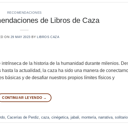
RECOMENDACIONES
endaciones de Libros de Caza
ED ON
29 MAY 2023
BY
LIBROS CAZA
 intrínseca de la historia de la humanidad durante milenios. D
 hasta la actualidad, la caza ha sido una manera de conectarn
s básicas y de desafiar nuestros propios límites físicos y
CONTINUAR LEYENDO
→
rdo
,
Cacerías de Perdiz
,
caza
,
cinégetica
,
jabali
,
montería
,
narrativa
,
solitario