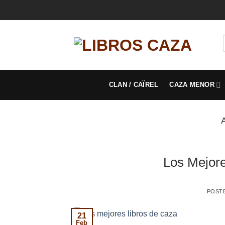
Saltar
al
contenido
CLAN / CAÏREL
CAZA MENOR
Los Mejore
POST
21
Feb