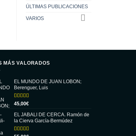
ÚLTIMAS PUBLICACIONES
VARIOS
S MÁS VALORADOS
EL MUNDO DE JUAN LOBON;
Berenguer, Luis
Valorado
45,00
€
con
5.00
de
5
EL JABALI DE CERCA. Ramón de
la Cierva García-Bermúdez
Valorado