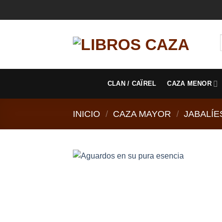
Saltar
al
contenido
CLAN / CAÏREL
CAZA MENOR
INICIO
/
CAZA MAYOR
/
JABALÍE