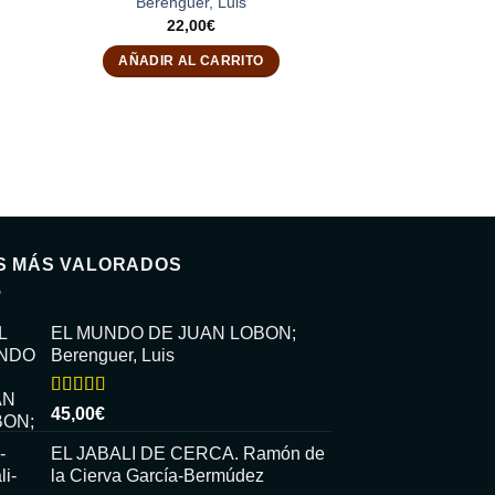
Berenguer, Luis
22,00
€
AÑADIR AL CARRITO
S MÁS VALORADOS
EL MUNDO DE JUAN LOBON;
Berenguer, Luis
Valorado
45,00
€
con
5.00
de
5
EL JABALI DE CERCA. Ramón de
la Cierva García-Bermúdez