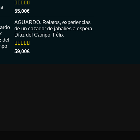
Valorado
55,00
€
con
5.00
de
5
AGUARDO. Relatos, experiencias
de un cazador de jabalíes a espera.
Díaz del Campo, Félix
Valorado
59,00
€
con
5.00
de
5