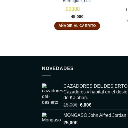
Berenguer, Luis
Valorado
45,00
€
con
5
de 5
AÑADIR AL CARRITO
NOVEDADES
CAZADORES DEL DESIERTO
Cazadores y habitat en el desie
de Kalahari.
El
El
15,00
€
6,00
€
precio
precio
MONGASO John Alfred Jordan
original
actual
25,00
€
era:
es: