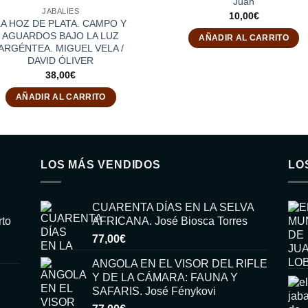
Juan
JABALÍES
10,00
€
LA HOZ DE PLATA. CAMPO Y
AGUARDOS BAJO LA LUZ
AÑADIR AL CARRITO
ARGÉNTEA. MIGUEL VELA /
DAVID ÓLIVER
38,00
€
AÑADIR AL CARRITO
LOS MÁS VENDIDOS
LO
CUARENTA DÍAS EN LA SELVA
rto
AFRICANA. José Biosca Torres
77,00
€
ANGOLA EN EL VISOR DEL RIFLE
Y DE LA CÁMARA: FAUNA Y
SAFARIS. José Fénykovi