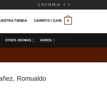
917 24 08 16
UESTRA TIENDA
CARRITO /
0,00
€
0
S
OTROS IDIOMAS
VARIOS
ñez, Romualdo