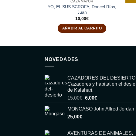
CAZA MAYOR
YO, EL SUS SCROFA; Doncel Ríos,
Juan
10,00
€
AÑADIR AL CARRITO
NOVEDADES
CAZADORES DEL DESIERTO
Cazadores y habitat en el desie
de Kalahari.
El
El
15,00
€
6,00
€
precio
precio
MONGASO John Alfred Jordan
original
actual
25,00
€
era:
es:
15,00€.
6,00€.
AVENTURAS DE ANIMALES,