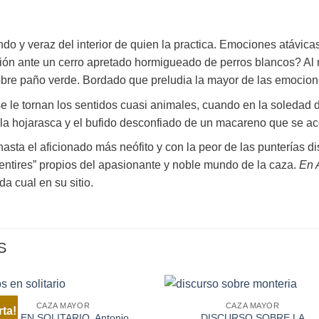
undo y veraz del interior de quien la practica. Emociones atávic
ción ante un cerro apretado hormigueado de perros blancos? Al 
bre paño verde. Bordado que preludia la mayor de las emocione
 se le tornan los sentidos cuasi animales, cuando en la soledad
de la hojarasca y el bufido desconfiado de un macareno que se ac
asta el aficionado más neófito y con la peor de las punterías di
sentires” propios del apasionante y noble mundo de la caza.
En 
da cual en su sitio.
S
CAZA MAYOR
CAZA MAYOR
rta!
DOS EN SOLITARIO. Antonio
DISCURSO SOBRE LA