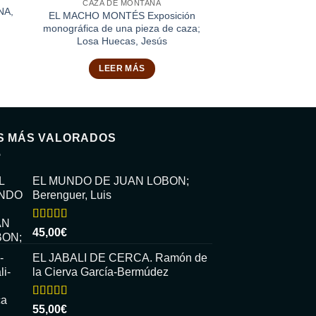
CAZA DE MONTAÑA
NA,
EL MACHO MONTÉS Exposición
monográfica de una pieza de caza;
Losa Huecas, Jesús
LEER MÁS
S MÁS VALORADOS
EL MUNDO DE JUAN LOBON;
Berenguer, Luis
Valorado
45,00
€
con
5.00
de
5
EL JABALI DE CERCA. Ramón de
la Cierva García-Bermúdez
Valorado
55,00
€