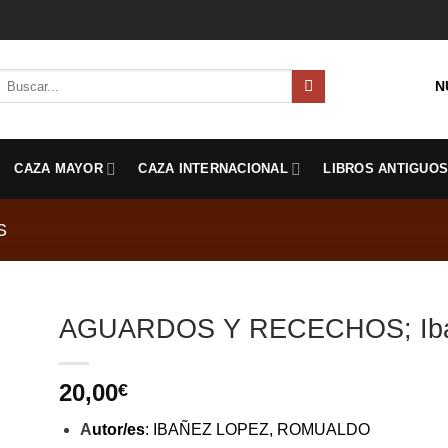
Buscar
N
por:
CAZA MAYOR
CAZA INTERNACIONAL
LIBROS ANTIGUO
S
AGUARDOS Y RECECHOS; Iba
20,00
€
A
utor/es
:
IBAÑEZ LOPEZ, ROMUALDO