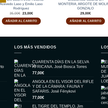
Acevedo Laso y Emilio Laso
MONTERIA; ARGOTE DE MOLI
Rodríguez
GONZALO
El
El
35,00
€
23,00
€
29,00
€
precio
precio
original
actual
AÑADIR AL CARRITO
AÑADIR AL CARRITO
era:
es:
35,00€.
23,00€.
LOS MÁS VENDIDOS
LO
CUARENTA DÍAS EN LA SELVA
rto
AFRICANA. José Biosca Torres
77,00
€
ANGOLA EN EL VISOR DEL RIFLE
Y DE LA CÁMARA: FAUNA Y
SAFARIS. José Fénykovi
77,00
€
EL TIGRE DEL TEMPLO. Jim