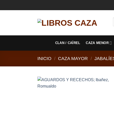
Saltar
al
contenido
CLAN / CAÏREL
CAZA MENOR
INICIO
/
CAZA MAYOR
/
JABALÍE