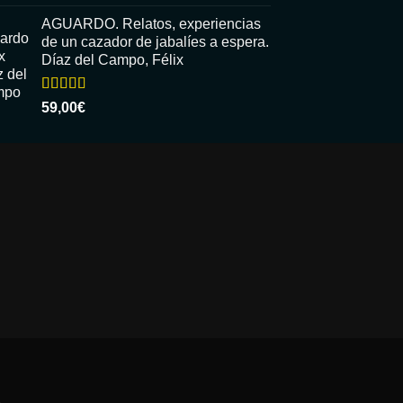
con
5.00
de
5
AGUARDO. Relatos, experiencias
de un cazador de jabalíes a espera.
Díaz del Campo, Félix
Valorado
59,00
€
con
5.00
de
5