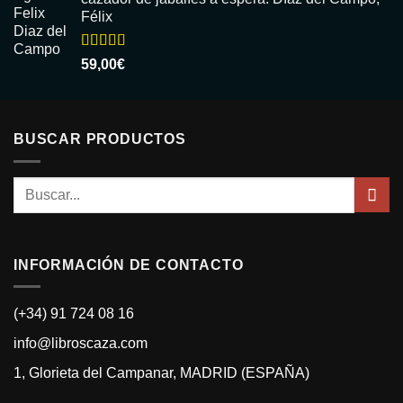
Félix
Valorado
59,00
€
con
5.00
de
5
BUSCAR PRODUCTOS
Buscar
por:
INFORMACIÓN DE CONTACTO
(+34) 91 724 08 16
info@libroscaza.com
1, Glorieta del Campanar, MADRID (ESPAÑA)