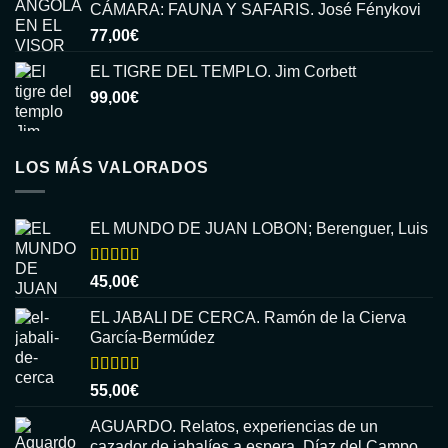
CÁMARA: FAUNA Y SAFARIS. José Fénykovi
77,00
€
EL TIGRE DEL TEMPLO. Jim Corbett
99,00
€
LOS MÁS VALORADOS
EL MUNDO DE JUAN LOBON; Berenguer, Luis
Valorado
45,00
€
con
5.00
de
5
EL JABALI DE CERCA. Ramón de la Cierva
García-Bermúdez
Valorado
55,00
€
con
5.00
de
5
AGUARDO. Relatos, experiencias de un
cazador de jabalíes a espera. Díaz del Campo,