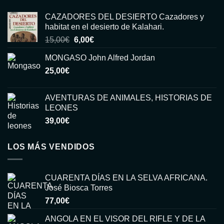
CAZADORES DEL DESIERTO Cazadores y
habitat en el desierto de Kalahari.
El
El
15,00
€
6,00
€
precio
precio
MONGASO John Alfred Jordan
original
actual
25,00
€
era:
es:
15,00€.
6,00€.
AVENTURAS DE ANIMALES, HISTORIAS DE
LEONES
39,00
€
LOS MÁS VENDIDOS
CUARENTA DÍAS EN LA SELVA AFRICANA.
José Biosca Torres
77,00
€
ANGOLA EN EL VISOR DEL RIFLE Y DE LA