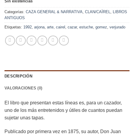
Sin existencias
Categorías:
CAZA GENERAL & NARRATIVA
,
CLAN/CAÏREL
,
LIBROS
ANTIGUOS
Etiquetas:
1992
,
arjona
,
arte
,
cairel
,
cazar
,
estuche
,
gomez
,
verjurado
DESCRIPCIÓN
VALORACIONES (0)
El libro que presentan estas líneas es, para un cazador,
uno de los más entretenidos y útiles de cuantos puedan
sujetar unas tapas.
Publicado por primera vez en 1875, su autor, Don Juan