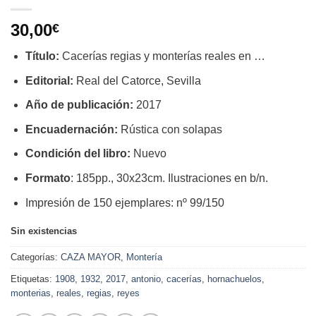
30,00
€
Título:
Cacerías regias y monterías reales en …
Editorial:
Real del Catorce, Sevilla
Año de publicación:
2017
Encuadernación:
Rústica con solapas
Condición del libro:
Nuevo
Formato
: 185pp., 30x23cm. Ilustraciones en b/n.
Impresión de 150 ejemplares: nº 99/150
Sin existencias
Categorías:
CAZA MAYOR
,
Montería
Etiquetas:
1908
,
1932
,
2017
,
antonio
,
cacerías
,
hornachuelos
,
monterias
,
reales
,
regias
,
reyes