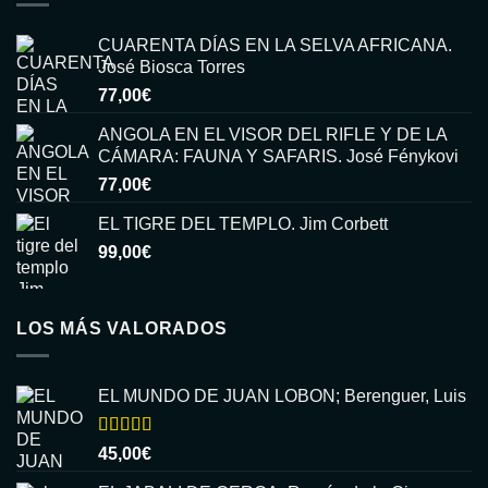
CUARENTA DÍAS EN LA SELVA AFRICANA.
José Biosca Torres
77,00
€
ANGOLA EN EL VISOR DEL RIFLE Y DE LA
CÁMARA: FAUNA Y SAFARIS. José Fénykovi
77,00
€
EL TIGRE DEL TEMPLO. Jim Corbett
99,00
€
LOS MÁS VALORADOS
EL MUNDO DE JUAN LOBON; Berenguer, Luis
Valorado
45,00
€
con
5.00
de
5