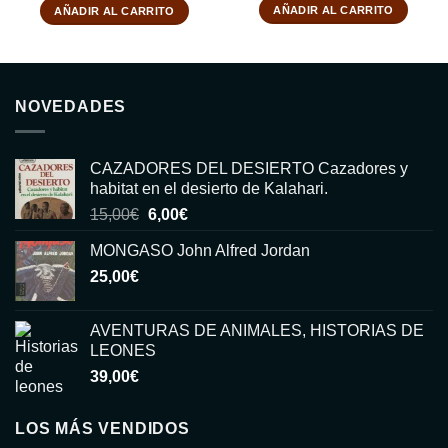
AÑADIR AL CARRITO
AÑADIR AL CARRITO
NOVEDADES
CAZADORES DEL DESIERTO Cazadores y
habitat en el desierto de Kalahari.
El
El
15,00
€
6,00
€
precio
precio
MONGASO John Alfred Jordan
original
actual
25,00
€
era:
es:
15,00€.
6,00€.
AVENTURAS DE ANIMALES, HISTORIAS DE
LEONES
39,00
€
LOS MÁS VENDIDOS