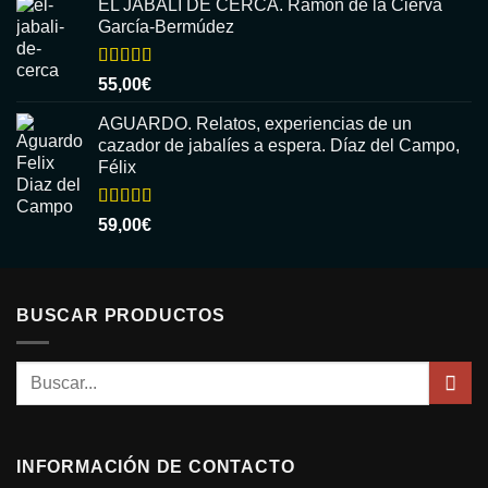
EL JABALI DE CERCA. Ramón de la Cierva
García-Bermúdez
Valorado
55,00
€
con
5.00
de
5
AGUARDO. Relatos, experiencias de un
cazador de jabalíes a espera. Díaz del Campo,
Félix
Valorado
59,00
€
con
5.00
de
5
BUSCAR PRODUCTOS
Buscar
por:
INFORMACIÓN DE CONTACTO