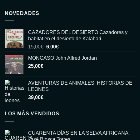
NOVEDADES
CAZADORES DEL DESIERTO Cazadores y
habitat en el desierto de Kalahari.
El
El
15,00
€
6,00
€
precio
precio
MONGASO John Alfred Jordan
original
actual
25,00
€
era:
es:
15,00€.
6,00€.
AVENTURAS DE ANIMALES, HISTORIAS DE
LEONES
39,00
€
LOS MÁS VENDIDOS
CUARENTA DÍAS EN LA SELVA AFRICANA.
José Biosca Torres