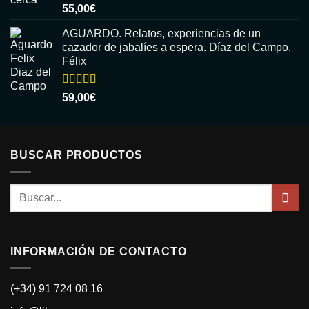
Valorado
55,00
€
con
5.00
de
5
AGUARDO. Relatos, experiencias de un
cazador de jabalíes a espera. Díaz del Campo,
Félix
Valorado
59,00
€
con
5.00
de
5
BUSCAR PRODUCTOS
Buscar
por:
INFORMACIÓN DE CONTACTO
(+34) 91 724 08 16