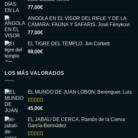
77,00
€
ANGOLA EN EL VISOR DEL RIFLE Y DE LA
CÁMARA: FAUNA Y SAFARIS. José Fénykovi
77,00
€
EL TIGRE DEL TEMPLO. Jim Corbett
99,00
€
LOS MÁS VALORADOS
EL MUNDO DE JUAN LOBON; Berenguer, Luis
Valorado
45,00
€
con
5.00
de
5
EL JABALI DE CERCA. Ramón de la Cierva
García-Bermúdez