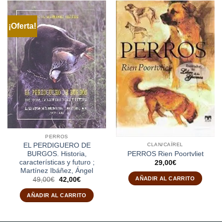
¡Oferta!
PERROS
EL PERDIGUERO DE
CLAN/CAÏREL
PERROS Rien Poortvliet
BURGOS. Historia,
características y futuro ;
29,00
€
Martínez Ibáñez, Ángel
AÑADIR AL CARRITO
El
El
49,00
€
42,00
€
precio
precio
original
actual
AÑADIR AL CARRITO
era:
es:
49,00€.
42,00€.