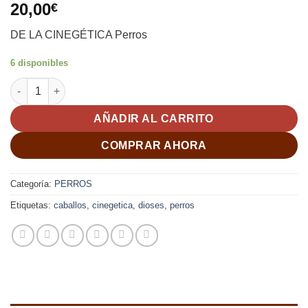
20,00
€
DE LA CINEGÉTICA Perros
6 disponibles
DE LA CINEGÉTICA Perros, Caballos y Dioses; Gómez de la Gran
AÑADIR AL CARRITO
COMPRAR AHORA
Categoría:
PERROS
Etiquetas:
caballos
,
cinegetica
,
dioses
,
perros