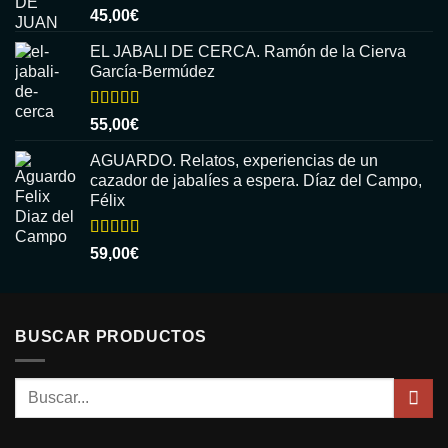
Valorado
45,00
€
con
5.00
de
5
EL JABALI DE CERCA. Ramón de la Cierva
García-Bermúdez
Valorado
55,00
€
con
5.00
de
5
AGUARDO. Relatos, experiencias de un
cazador de jabalíes a espera. Díaz del Campo,
Félix
Valorado
59,00
€
con
5.00
de
5
BUSCAR PRODUCTOS
Buscar
por: