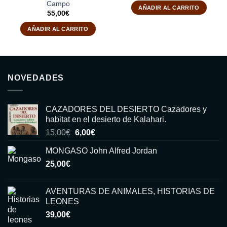
Campo
AÑADIR AL CARRITO
55,00
€
AÑADIR AL CARRITO
NOVEDADES
CAZADORES DEL DESIERTO Cazadores y
habitat en el desierto de Kalahari.
El
El
15,00
€
6,00
€
precio
precio
MONGASO John Alfred Jordan
original
actual
25,00
€
era:
es:
15,00€.
6,00€.
AVENTURAS DE ANIMALES, HISTORIAS DE
LEONES
39,00
€