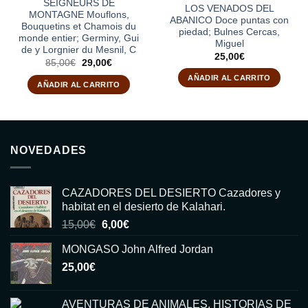
SEIGNEURS DE
LOS VENADOS DEL
MONTAGNE Mouflons,
ABANICO Doce puntas con
Bouquetins et Chamois du
piedad; Bulnes Cercas,
monde entier; Germiny, Gui
Miguel
de y Lorgnier du Mesnil, C
25,00
€
El
El
85,00
€
29,00
€
precio
precio
AÑADIR AL CARRITO
original
actual
AÑADIR AL CARRITO
era:
es:
85,00€.
29,00€.
NOVEDADES
CAZADORES DEL DESIERTO Cazadores y
habitat en el desierto de Kalahari.
El
El
15,00
€
6,00
€
precio
precio
MONGASO John Alfred Jordan
original
actual
25,00
€
era:
es:
15,00€.
6,00€.
AVENTURAS DE ANIMALES, HISTORIAS DE