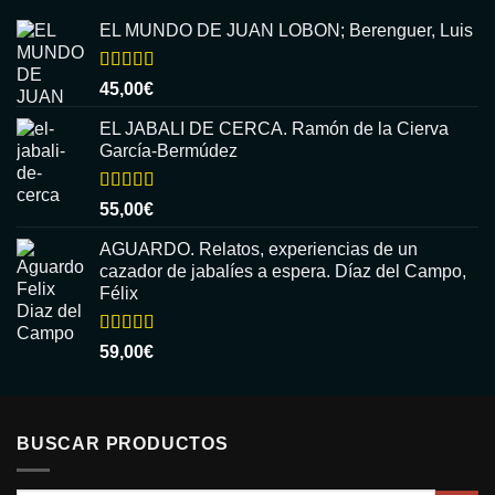
EL MUNDO DE JUAN LOBON; Berenguer, Luis
Valorado
45,00
€
con
5.00
de
5
EL JABALI DE CERCA. Ramón de la Cierva
García-Bermúdez
Valorado
55,00
€
con
5.00
de
5
AGUARDO. Relatos, experiencias de un
cazador de jabalíes a espera. Díaz del Campo,
Félix
Valorado
59,00
€
con
5.00
de
5
BUSCAR PRODUCTOS