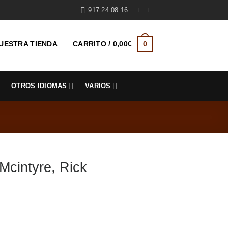
917 24 08 16
UESTRA TIENDA
CARRITO /
0,00
€
0
S
OTROS IDIOMAS
VARIOS
intyre, Rick