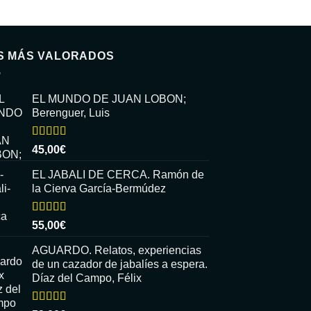
S MÁS VALORADOS
EL MUNDO DE JUAN LOBON;
Berenguer, Luis
Valorado
45,00
€
con
5.00
de
5
EL JABALI DE CERCA. Ramón de
la Cierva García-Bermúdez
Valorado
55,00
€
con
5.00
de
5
AGUARDO. Relatos, experiencias
de un cazador de jabalíes a espera.
Díaz del Campo, Félix