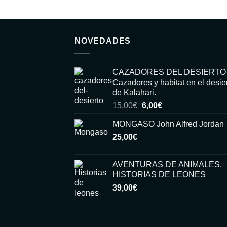
NOVEDADES
CAZADORES DEL DESIERTO
Cazadores y habitat en el desie
de Kalahari.
El
El
15,00
€
6,00
€
precio
precio
MONGASO John Alfred Jordan
original
actual
25,00
€
era:
es:
15,00€.
6,00€.
AVENTURAS DE ANIMALES,
HISTORIAS DE LEONES
39,00
€