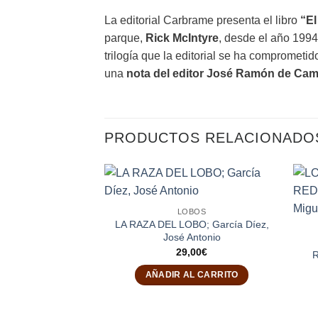
La editorial Carbrame presenta el libro
“El
parque,
Rick McIntyre
, desde el año 1994 
trilogía que la editorial se ha comprometi
una
nota del editor José Ramón de Ca
PRODUCTOS RELACIONADO
LOBOS
LA RAZA DEL LOBO; García Díez,
José Antonio
29,00
€
R
AÑADIR AL CARRITO