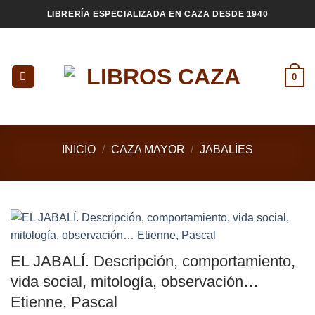
Saltar
LIBRERÍA ESPECIALIZADA EN CAZA DESDE 1940
al
contenido
0
INICIO
/
CAZA MAYOR
/
JABALÍES
EL JABALÍ. Descripción, comportamiento,
vida social, mitología, observación…
Etienne, Pascal