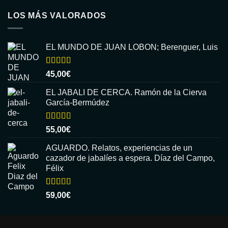
LOS MÁS VALORADOS
EL MUNDO DE JUAN LOBON; Berenguer, Luis
Valorado
45,00
€
con
5.00
de
5
EL JABALI DE CERCA. Ramón de la Cierva
García-Bermúdez
Valorado
55,00
€
con
5.00
de
5
AGUARDO. Relatos, experiencias de un
cazador de jabalíes a espera. Díaz del Campo,
Félix
Valorado
59,00
€
con
5.00
de
5