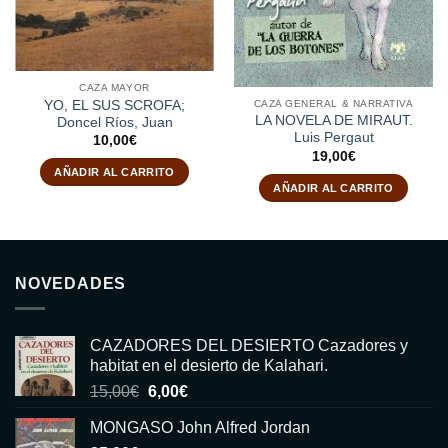
CAZA MAYOR
CAZA GENERAL & NARRATIVA
YO, EL SUS SCROFA;
LA NOVELA DE MIRAUT.
Doncel Ríos, Juan
Luis Pergaut
10,00
€
19,00
€
AÑADIR AL CARRITO
AÑADIR AL CARRITO
NOVEDADES
CAZADORES DEL DESIERTO Cazadores y
habitat en el desierto de Kalahari.
El
El
15,00
€
6,00
€
precio
precio
MONGASO John Alfred Jordan
original
actual