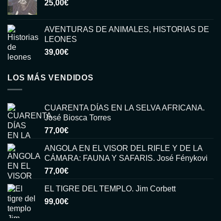
25,00
€
era:
es:
15,00€.
6,00€.
AVENTURAS DE ANIMALES, HISTORIAS DE
LEONES
39,00
€
LOS MÁS VENDIDOS
CUARENTA DÍAS EN LA SELVA AFRICANA.
José Biosca Torres
77,00
€
ANGOLA EN EL VISOR DEL RIFLE Y DE LA
CÁMARA: FAUNA Y SAFARIS. José Fénykovi
77,00
€
EL TIGRE DEL TEMPLO. Jim Corbett
99,00
€