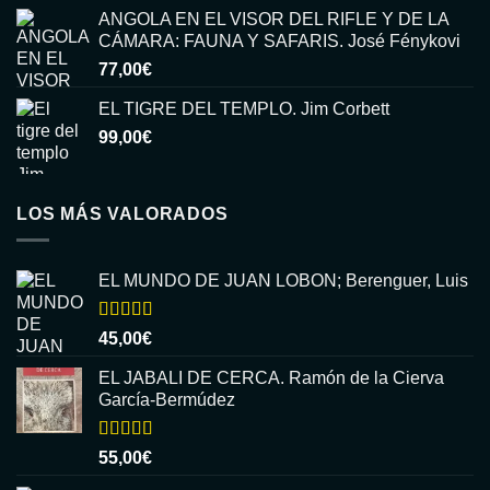
ANGOLA EN EL VISOR DEL RIFLE Y DE LA
CÁMARA: FAUNA Y SAFARIS. José Fénykovi
77,00
€
EL TIGRE DEL TEMPLO. Jim Corbett
99,00
€
LOS MÁS VALORADOS
EL MUNDO DE JUAN LOBON; Berenguer, Luis
Valorado
45,00
€
con
5.00
de
5
EL JABALI DE CERCA. Ramón de la Cierva
García-Bermúdez
Valorado
55,00
€
con
5.00
de
5