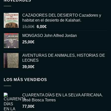
NOVEDADES
CAZADORES DEL DESIERTO Cazadores y
habitat en el desierto de Kalahari.
El
El
15,00
€
6,00
€
precio
precio
MONGASO John Alfred Jordan
original
actual
25,00
€
era:
es:
15,00€.
6,00€.
AVENTURAS DE ANIMALES, HISTORIAS DE
LEONES
39,00
€
LOS MÁS VENDIDOS
CUARENTA DÍAS EN LA SELVA AFRICANA.
José Biosca Torres
77,00
€