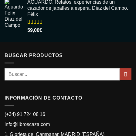
AGUARDO. Relatos, experiencias de un
cazador de jabalíes a espera. Díaz del Campo,
Félix
Valorado
59,00
€
con
5.00
de
5
BUSCAR PRODUCTOS
Buscar
por:
INFORMACIÓN DE CONTACTO
(+34) 91 724 08 16
info@libroscaza.com
1, Glorieta del Campanar, MADRID (ESPAÑA)