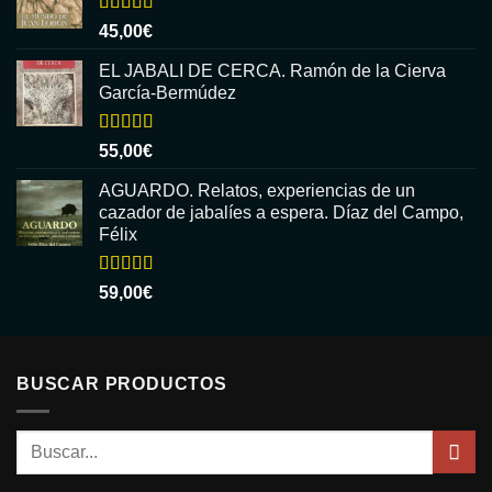
Valorado
45,00
€
con
5.00
de
5
EL JABALI DE CERCA. Ramón de la Cierva
García-Bermúdez
Valorado
55,00
€
con
5.00
de
5
AGUARDO. Relatos, experiencias de un
cazador de jabalíes a espera. Díaz del Campo,
Félix
Valorado
59,00
€
con
5.00
de
5
BUSCAR PRODUCTOS
Buscar
por: