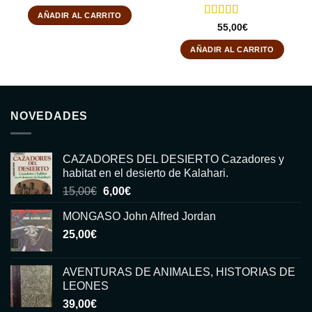
AÑADIR AL CARRITO
Valorado
55,00
€
con
5
de 5
AÑADIR AL CARRITO
NOVEDADES
CAZADORES DEL DESIERTO Cazadores y
habitat en el desierto de Kalahari.
El
El
15,00
€
6,00
€
precio
precio
MONGASO John Alfred Jordan
original
actual
25,00
€
era:
es:
15,00€.
6,00€.
AVENTURAS DE ANIMALES, HISTORIAS DE
LEONES
39,00
€