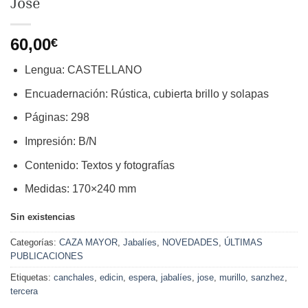
José
60,00
€
Lengua
:
CASTELLANO
Encuadernación
:
Rústica, cubierta brillo
y solapas
Páginas
:
298
Impresión
:
B/N
Contenido
:
Textos y fotografías
Medidas
:
170×240 mm
Sin existencias
Categorías:
CAZA MAYOR
,
Jabalíes
,
NOVEDADES
,
ÚLTIMAS
PUBLICACIONES
Etiquetas:
canchales
,
edicin
,
espera
,
jabalíes
,
jose
,
murillo
,
sanzhez
,
tercera