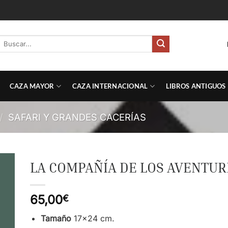
Buscar
por:
CAZA MAYOR
CAZA INTERNACIONAL
LIBROS ANTIGUOS
/
SAFARI Y GRANDES CACERÍAS
LA COMPAÑÍA DE LOS AVENTURE
65,00
€
Tamaño
17×24 cm.