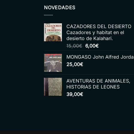
NOVEDADES
CAZADORES DEL DESIERTO
Cazadores y habitat en el
desierto de Kalahari.
El
El
15,00
€
6,00
€
precio
precio
MONGASO John Alfred Jorda
original
actual
25,00
€
era:
es:
15,00€.
6,00€.
AVENTURAS DE ANIMALES,
HISTORIAS DE LEONES
39,00
€