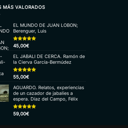
S MÁS VALORADOS
EL MUNDO DE JUAN LOBON;
Berenguer, Luis
Valorado
45,00
€
con
5.00
de 5
EL JABALI DE CERCA. Ramón de
la Cierva García-Bermúdez
Valorado
55,00
€
con
5.00
de 5
AGUARDO. Relatos, experiencias
de un cazador de jabalíes a
espera. Díaz del Campo, Félix
Valorado
59,00
€
con
5.00
de 5