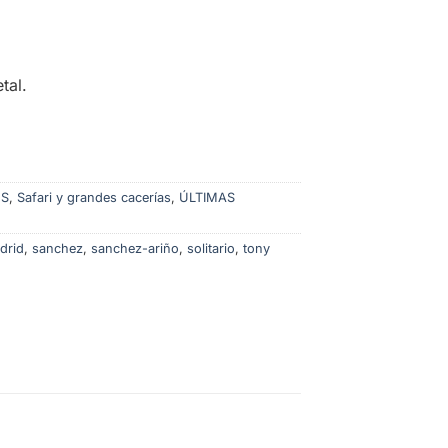
tal.
ES
,
Safari y grandes cacerías
,
ÚLTIMAS
drid
,
sanchez
,
sanchez-ariño
,
solitario
,
tony