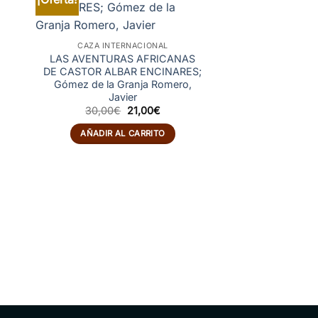
CAZA INTERNACIONAL
LAS AVENTURAS AFRICANAS
DE CASTOR ALBAR ENCINARES;
Gómez de la Granja Romero,
Javier
El
El
30,00
€
21,00
€
precio
precio
original
actual
AÑADIR AL CARRITO
era:
es:
30,00€.
21,00€.