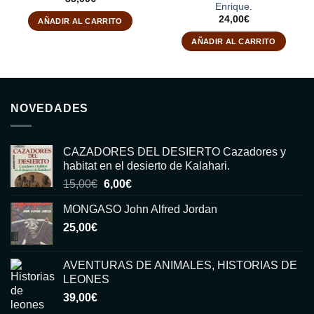
Enrique.
24,00
€
AÑADIR AL CARRITO
AÑADIR AL CARRITO
NOVEDADES
CAZADORES DEL DESIERTO Cazadores y
habitat en el desierto de Kalahari.
El
El
15,00
€
6,00
€
precio
precio
MONGASO John Alfred Jordan
original
actual
25,00
€
era:
es:
15,00€.
6,00€.
AVENTURAS DE ANIMALES, HISTORIAS DE
LEONES
39,00
€