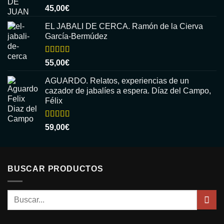
Valorado
45,00
€
con
5.00
de
5
EL JABALI DE CERCA. Ramón de la Cierva
García-Bermúdez
Valorado
55,00
€
con
5.00
de
5
AGUARDO. Relatos, experiencias de un
cazador de jabalíes a espera. Díaz del Campo,
Félix
Valorado
59,00
€
con
5.00
de
5
BUSCAR PRODUCTOS
Buscar
por: