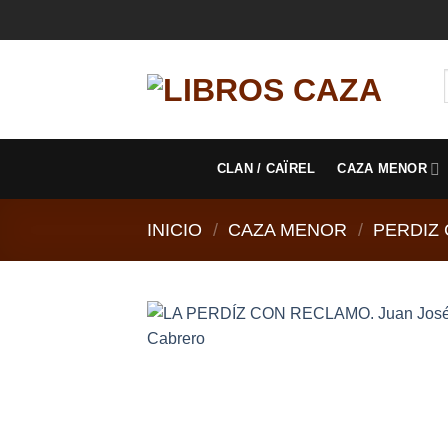
Saltar
al
contenido
CLAN / CAÏREL
CAZA MENOR
INICIO
/
CAZA MENOR
/
PERDIZ