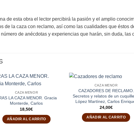
na de esta obra el lector percibirá la pasión y el amplio conoci
cos de la caza con reclamo, así como las cualidades que éstos d
 número de anécdotas y experiencias que harán, sin duda, las de
S
CAZA MENOR
CAZADORES DE RECLAMO.
CAZA MENOR
Secretos y relatos de un cuquille
RAS LA CAZA MENOR. Gracia
López Martínez, Carlos Enriqu
Monterde, Carlos
24,00
€
18,50
€
AÑADIR AL CARRITO
AÑADIR AL CARRITO