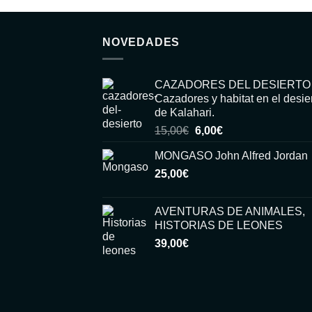
NOVEDADES
CAZADORES DEL DESIERTO
Cazadores y habitat en el desie
de Kalahari.
El
El
15,00
€
6,00
€
precio
precio
MONGASO John Alfred Jordan
original
actual
25,00
€
era:
es:
15,00€.
6,00€.
AVENTURAS DE ANIMALES,
HISTORIAS DE LEONES
39,00
€