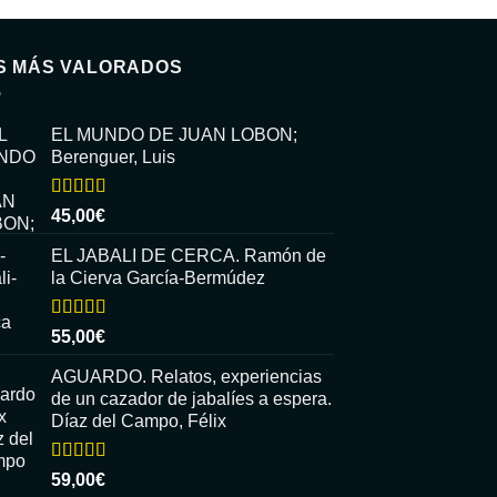
S MÁS VALORADOS
EL MUNDO DE JUAN LOBON;
Berenguer, Luis
Valorado
45,00
€
con
5.00
de
5
EL JABALI DE CERCA. Ramón de
la Cierva García-Bermúdez
Valorado
55,00
€
con
5.00
de
5
AGUARDO. Relatos, experiencias
de un cazador de jabalíes a espera.
Díaz del Campo, Félix
Valorado
59,00
€
con
5.00
de