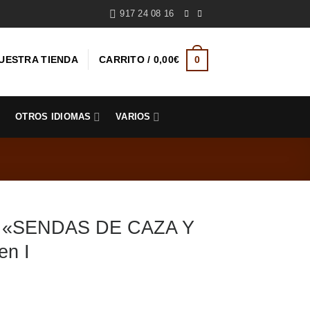
917 24 08 16
UESTRA TIENDA
CARRITO /
0,00
€
0
S
OTROS IDIOMAS
VARIOS
 «SENDAS DE CAZA Y
n I