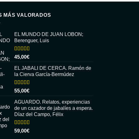
S MÁS VALORADOS
EL MUNDO DE JUAN LOBON;
Berenguer, Luis
Valorado
45,00
€
con
5.00
de
5
EL JABALI DE CERCA. Ramón de
la Cierva García-Bermúdez
Valorado
55,00
€
con
5.00
de
5
AGUARDO. Relatos, experiencias
de un cazador de jabalíes a espera.
Díaz del Campo, Félix
Valorado
59,00
€
con
5.00
de