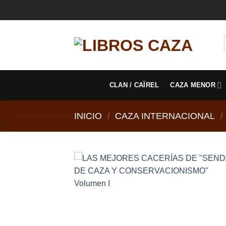
Saltar
al
contenido
CLAN / CAÏREL
CAZA MENOR
INICIO
/
CAZA INTERNACIONAL
/