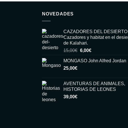
NOVEDADES
CAZADORES DEL DESIERTO
Cazadores y habitat en el desie
de Kalahari.
El
El
15,00
€
6,00
€
precio
precio
MONGASO John Alfred Jordan
original
actual
25,00
€
era:
es:
15,00€.
6,00€.
AVENTURAS DE ANIMALES,
HISTORIAS DE LEONES
39,00
€