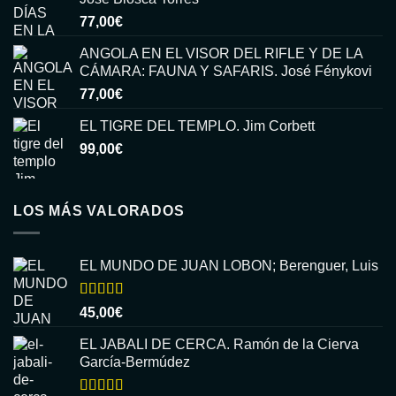
77,00
€
ANGOLA EN EL VISOR DEL RIFLE Y DE LA
CÁMARA: FAUNA Y SAFARIS. José Fénykovi
77,00
€
EL TIGRE DEL TEMPLO. Jim Corbett
99,00
€
LOS MÁS VALORADOS
EL MUNDO DE JUAN LOBON; Berenguer, Luis
Valorado
45,00
€
con
5.00
de
5
EL JABALI DE CERCA. Ramón de la Cierva
García-Bermúdez