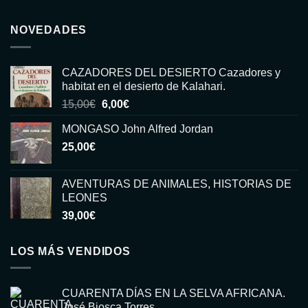
NOVEDADES
CAZADORES DEL DESIERTO Cazadores y
habitat en el desierto de Kalahari.
El
El
15,00
€
6,00
€
precio
precio
MONGASO John Alfred Jordan
original
actual
25,00
€
era:
es:
15,00€.
6,00€.
AVENTURAS DE ANIMALES, HISTORIAS DE
LEONES
39,00
€
LOS MÁS VENDIDOS
CUARENTA DÍAS EN LA SELVA AFRICANA.
José Biosca Torres