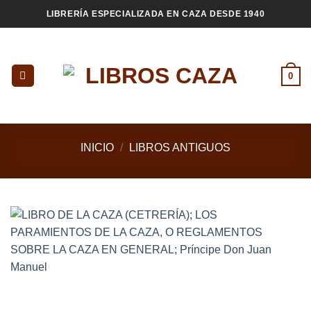
Saltar
LIBRERÍA ESPECIALIZADA EN CAZA DESDE 1940
al
contenido
0
INICIO
/
LIBROS ANTIGUOS