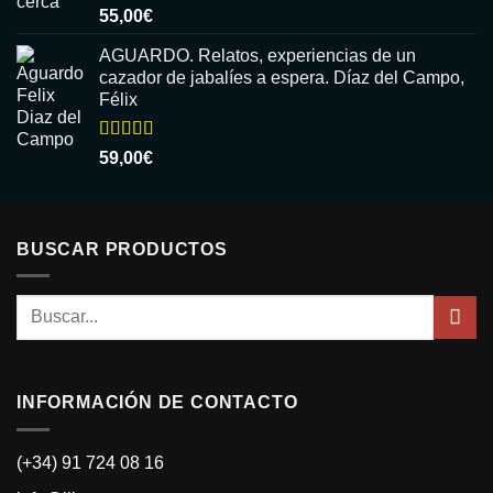
Valorado
55,00
€
con
5.00
de
5
AGUARDO. Relatos, experiencias de un
cazador de jabalíes a espera. Díaz del Campo,
Félix
Valorado
59,00
€
con
5.00
de
5
BUSCAR PRODUCTOS
Buscar
por:
INFORMACIÓN DE CONTACTO
(+34) 91 724 08 16