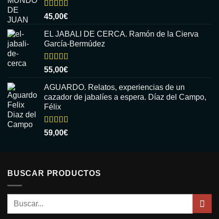
Valorado
45,00
€
con
5.00
de
5
EL JABALI DE CERCA. Ramón de la Cierva
García-Bermúdez
Valorado
55,00
€
con
5.00
de
5
AGUARDO. Relatos, experiencias de un
cazador de jabalíes a espera. Díaz del Campo,
Félix
Valorado
59,00
€
con
5.00
de
5
BUSCAR PRODUCTOS
Buscar
por: