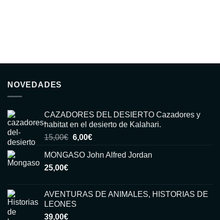
NOVEDADES
CAZADORES DEL DESIERTO Cazadores y
habitat en el desierto de Kalahari.
El
El
15,00
€
6,00
€
precio
precio
MONGASO John Alfred Jordan
original
actual
25,00
€
era:
es:
15,00€.
6,00€.
AVENTURAS DE ANIMALES, HISTORIAS DE
LEONES
39,00
€