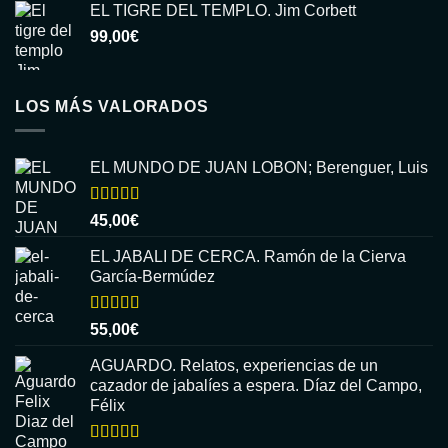
EL TIGRE DEL TEMPLO. Jim Corbett
99,00
€
LOS MÁS VALORADOS
EL MUNDO DE JUAN LOBON; Berenguer, Luis
Valorado
45,00
€
con
5.00
de
5
EL JABALI DE CERCA. Ramón de la Cierva
García-Bermúdez
Valorado
55,00
€
con
5.00
de
5
AGUARDO. Relatos, experiencias de un
cazador de jabalíes a espera. Díaz del Campo,
Félix