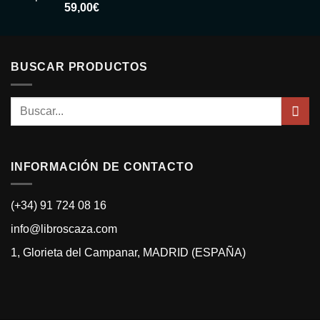
Valorado
59,00
€
con
5.00
de
5
BUSCAR PRODUCTOS
Buscar
por:
INFORMACIÓN DE CONTACTO
(+34) 91 724 08 16
info@libroscaza.com
1, Glorieta del Campanar, MADRID (ESPAÑA)