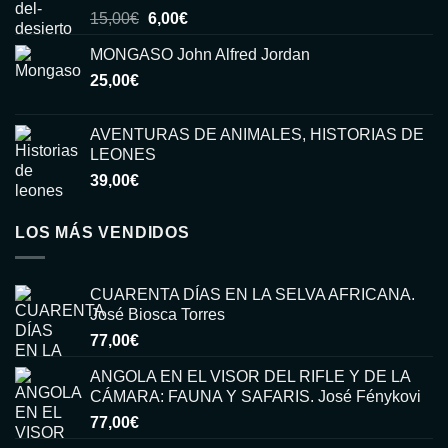
El
El
15,00
€
6,00
€
precio
precio
MONGASO John Alfred Jordan
original
actual
25,00
€
era:
es:
15,00€.
6,00€.
AVENTURAS DE ANIMALES, HISTORIAS DE
LEONES
39,00
€
LOS MÁS VENDIDOS
CUARENTA DÍAS EN LA SELVA AFRICANA.
José Biosca Torres
77,00
€
ANGOLA EN EL VISOR DEL RIFLE Y DE LA
CÁMARA: FAUNA Y SAFARIS. José Fénykovi
77,00
€