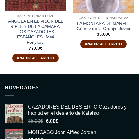
CAZA INTERNACIONAL
CAZA GENERAL & NARRATIVA
ANGOLA EN EL VISOR DEL
LA MONTAÑA DE MARFIL;
RIFLE Y DE LA CÁMARA:
Gómez de la Granja, Javier
LOS CAZADORES
35,00
€
ESPAÑOLES; José
Fénykövi
AÑADIR AL CARRITO
77,00
€
AÑADIR AL CARRITO
NOVEDADES
CAZADORES DEL DESIERTO Cazadores y
habitat en el desierto de Kalahari.
El
El
15,00
€
6,00
€
precio
precio
MONGASO John Alfred Jordan
original
actual