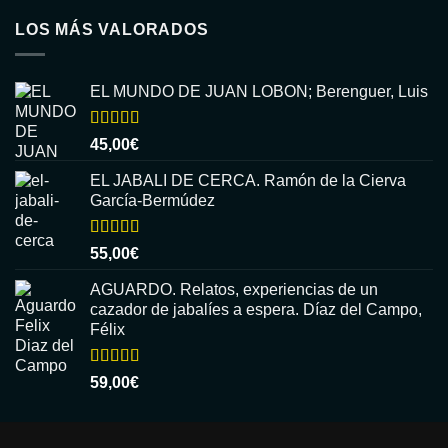
LOS MÁS VALORADOS
EL MUNDO DE JUAN LOBON; Berenguer, Luis
Valorado
45,00
€
con
5.00
de
5
EL JABALI DE CERCA. Ramón de la Cierva
García-Bermúdez
Valorado
55,00
€
con
5.00
de
5
AGUARDO. Relatos, experiencias de un
cazador de jabalíes a espera. Díaz del Campo,
Félix
Valorado
59,00
€
con
5.00
de
5