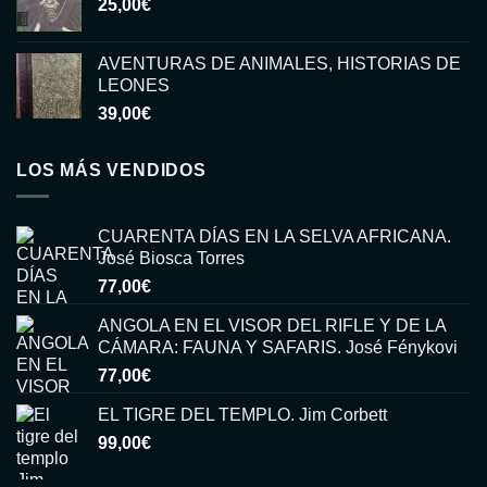
25,00
€
era:
es:
15,00€.
6,00€.
AVENTURAS DE ANIMALES, HISTORIAS DE
LEONES
39,00
€
LOS MÁS VENDIDOS
CUARENTA DÍAS EN LA SELVA AFRICANA.
José Biosca Torres
77,00
€
ANGOLA EN EL VISOR DEL RIFLE Y DE LA
CÁMARA: FAUNA Y SAFARIS. José Fénykovi
77,00
€
EL TIGRE DEL TEMPLO. Jim Corbett
99,00
€