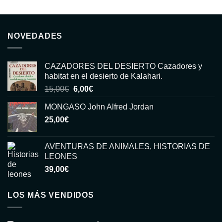
NOVEDADES
CAZADORES DEL DESIERTO Cazadores y
habitat en el desierto de Kalahari.
El
El
15,00
€
6,00
€
precio
precio
MONGASO John Alfred Jordan
original
actual
25,00
€
era:
es:
15,00€.
6,00€.
AVENTURAS DE ANIMALES, HISTORIAS DE
LEONES
39,00
€
LOS MÁS VENDIDOS