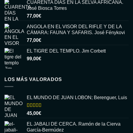
CUARENTA DÍAS EN LA SELVA AFRICANA.
José Biosca Torres
77,00
€
ANGOLA EN EL VISOR DEL RIFLE Y DE LA
CÁMARA: FAUNA Y SAFARIS. José Fénykovi
77,00
€
EL TIGRE DEL TEMPLO. Jim Corbett
99,00
€
LOS MÁS VALORADOS
EL MUNDO DE JUAN LOBON; Berenguer, Luis
Valorado
45,00
€
con
5.00
de
5
EL JABALI DE CERCA. Ramón de la Cierva
García-Bermúdez