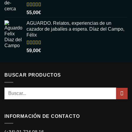
Valorado
55,00
€
con
5.00
de
5
AGUARDO. Relatos, experiencias de un
cazador de jabalíes a espera. Díaz del Campo,
Félix
Valorado
59,00
€
con
5.00
de
5
BUSCAR PRODUCTOS
Buscar
por:
INFORMACIÓN DE CONTACTO