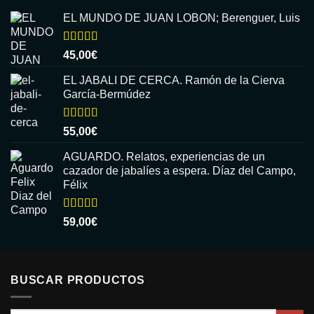
EL MUNDO DE JUAN LOBON; Berenguer, Luis
Valorado
45,00
€
con
5.00
de
5
EL JABALI DE CERCA. Ramón de la Cierva
García-Bermúdez
Valorado
55,00
€
con
5.00
de
5
AGUARDO. Relatos, experiencias de un
cazador de jabalíes a espera. Díaz del Campo,
Félix
Valorado
59,00
€
con
5.00
de
5
BUSCAR PRODUCTOS