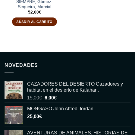
SIEMPRE; Gómez-
Sequeira, Marcial
52,00
€
AÑADIR AL CARRITO
NOVEDADES
CAZADORES DEL DESIERTO Cazadores y
habitat en el desierto de Kalahari.
El
El
15,00
€
6,00
€
precio
precio
MONGASO John Alfred Jordan
original
actual
25,00
€
era:
es:
15,00€.
6,00€.
AVENTURAS DE ANIMALES, HISTORIAS DE