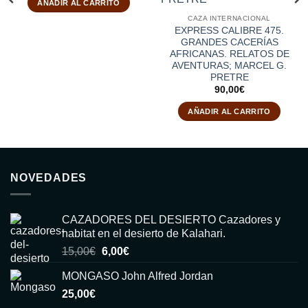
AÑADIR AL CARRITO
era:
es:
40,00€.
29,00€.
CAZA INTERNACIONAL
EXPRESS CALIBRE 475.
GRANDES CACERÍAS
AFRICANAS. RELATOS DE
AVENTURAS; MARCEL G.
PRETRE
90,00
€
AÑADIR AL CARRITO
NOVEDADES
CAZADORES DEL DESIERTO Cazadores y
habitat en el desierto de Kalahari.
El
El
15,00
€
6,00
€
precio
precio
MONGASO John Alfred Jordan
original
actual
25,00
€
era:
es: