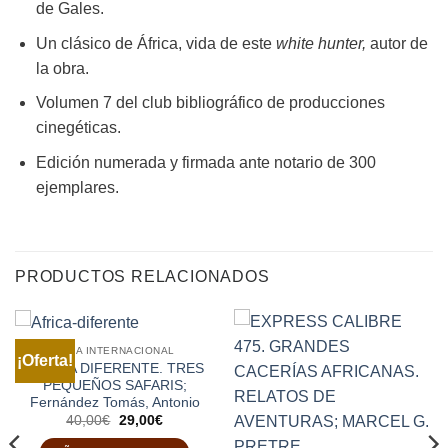
de Gales.
Un clásico de África, vida de este
white hunter,
autor de
la obra.
Volumen 7 del club bibliográfico de producciones
cinegéticas.
Edición numerada y firmada ante notario de 300
ejemplares.
PRODUCTOS RELACIONADOS
CAZA INTERNACIONAL
¡Oferta!
ÁFRICA DIFERENTE. TRES
PEQUEÑOS SAFARIS;
Fernández Tomás, Antonio
El
El
40,00
€
29,00
€
precio
precio
original
actual