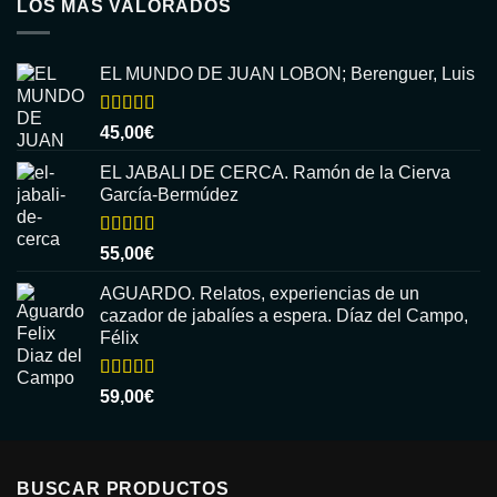
LOS MÁS VALORADOS
EL MUNDO DE JUAN LOBON; Berenguer, Luis
Valorado
45,00
€
con
5.00
de
5
EL JABALI DE CERCA. Ramón de la Cierva
García-Bermúdez
Valorado
55,00
€
con
5.00
de
5
AGUARDO. Relatos, experiencias de un
cazador de jabalíes a espera. Díaz del Campo,
Félix
Valorado
59,00
€
con
5.00
de
5
BUSCAR PRODUCTOS