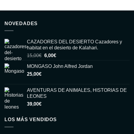
NOVEDADES
CAZADORES DEL DESIERTO Cazadores y
habitat en el desierto de Kalahari.
El
El
15,00
€
6,00
€
precio
precio
MONGASO John Alfred Jordan
original
actual
25,00
€
era:
es:
15,00€.
6,00€.
AVENTURAS DE ANIMALES, HISTORIAS DE
LEONES
39,00
€
LOS MÁS VENDIDOS