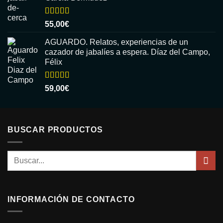
Valorado
55,00
€
con
5.00
de
5
AGUARDO. Relatos, experiencias de un
cazador de jabalíes a espera. Díaz del Campo,
Félix
Valorado
59,00
€
con
5.00
de
5
BUSCAR PRODUCTOS
Buscar
por:
INFORMACIÓN DE CONTACTO