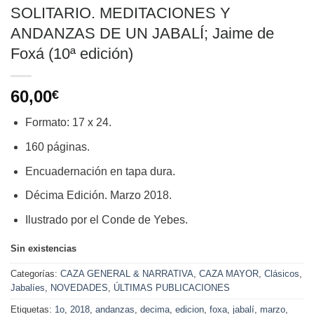
SOLITARIO. MEDITACIONES Y
ANDANZAS DE UN JABALÍ; Jaime de
Foxá (10ª edición)
60,00
€
Formato: 17 x 24.
160 páginas.
Encuadernación en tapa dura.
Décima Edición. Marzo 2018.
Ilustrado por el Conde de Yebes.
Sin existencias
Categorías:
CAZA GENERAL & NARRATIVA
,
CAZA MAYOR
,
Clásicos
,
Jabalíes
,
NOVEDADES
,
ÚLTIMAS PUBLICACIONES
Etiquetas:
1o
,
2018
,
andanzas
,
decima
,
edicion
,
foxa
,
jabalí
,
marzo
,