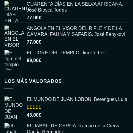
CUARENTA DÍAS EN LA SELVA AFRICANA.
José Biosca Torres
77,00
€
ANGOLA EN EL VISOR DEL RIFLE Y DE LA
CÁMARA: FAUNA Y SAFARIS. José Fénykovi
77,00
€
EL TIGRE DEL TEMPLO. Jim Corbett
99,00
€
LOS MÁS VALORADOS
EL MUNDO DE JUAN LOBON; Berenguer, Luis
Valorado
45,00
€
con
5.00
de
5
EL JABALI DE CERCA. Ramón de la Cierva
García-Bermúdez