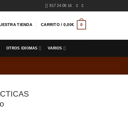
917 24 08 16
UESTRA TIENDA
CARRITO /
0,00
€
0
S
OTROS IDIOMAS
VARIOS
CTICAS
io