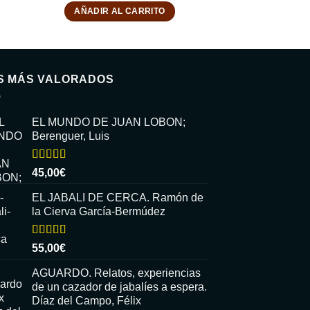
AÑADIR AL CARRITO
S MÁS VALORADOS
EL MUNDO DE JUAN LOBON;
Berenguer, Luis
Valorado
45,00
€
con
5.00
de
5
EL JABALI DE CERCA. Ramón de
la Cierva García-Bermúdez
Valorado
55,00
€
con
5.00
de
5
AGUARDO. Relatos, experiencias
de un cazador de jabalíes a espera.
Díaz del Campo, Félix