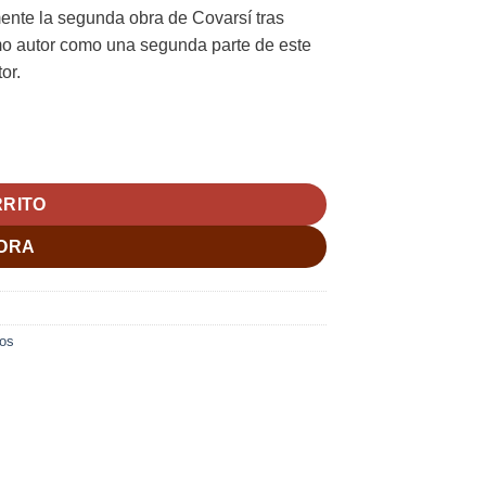
mente la segunda obra de Covarsí tras
mo autor como una segunda parte de este
tor
.
í, Antonio cantidad
RRITO
ORA
ios