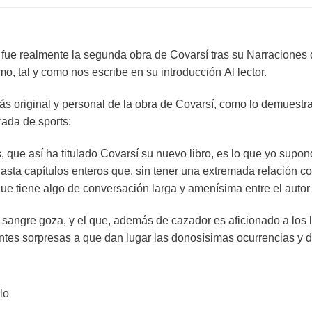
s
fue realmente la segunda obra de Covarsí tras su
Narraciones 
mo, tal y como nos escribe en su introducción
Al lector
.
s original y personal de la obra de Covarsí, como lo demuestra 
rada de sports:
 que así ha titulado Covarsí su nuevo libro, es lo que yo supon
 hasta capítulos enteros que, sin tener una extremada relación c
 que tiene algo de conversación larga y amenísima entre el autor
sangre goza, y el que, además de cazador es aficionado a los lib
tes sorpresas a que dan lugar las donosísimas ocurrencias y d
lo