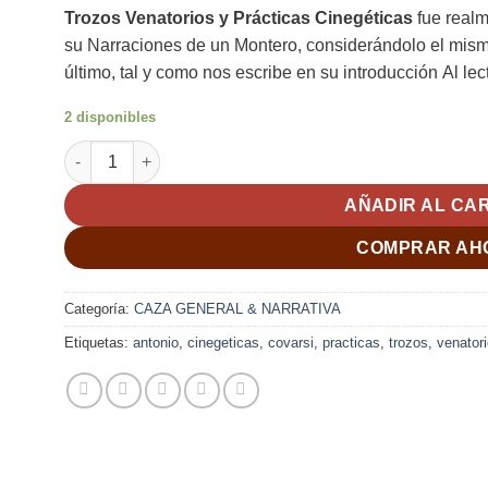
Trozos Venatorios y Prácticas Cinegéticas
fue real
su
Narraciones de un Montero
, considerándolo el mis
último, tal y como nos escribe en su introducción
Al lec
2 disponibles
TROZOS VENATORIOS Y PRÁCTICAS CINEGÉTICAS; Covars
AÑADIR AL CA
COMPRAR AH
Categoría:
CAZA GENERAL & NARRATIVA
Etiquetas:
antonio
,
cinegeticas
,
covarsi
,
practicas
,
trozos
,
venator