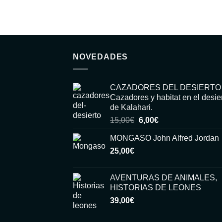
NOVEDADES
CAZADORES DEL DESIERTO
Cazadores y habitat en el desie
de Kalahari.
El
El
15,00
€
6,00
€
precio
precio
MONGASO John Alfred Jordan
original
actual
25,00
€
era:
es:
15,00€.
6,00€.
AVENTURAS DE ANIMALES,
HISTORIAS DE LEONES
39,00
€