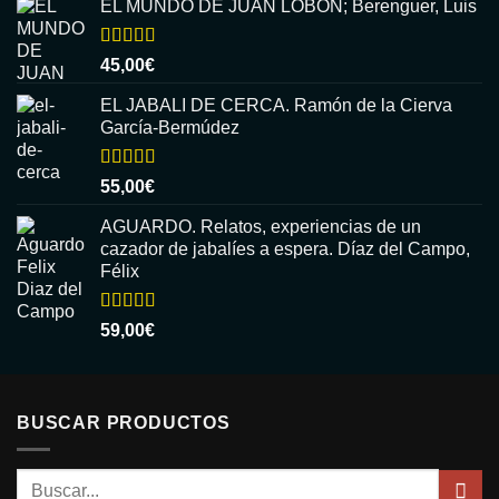
EL MUNDO DE JUAN LOBON; Berenguer, Luis
Valorado
45,00
€
con
5.00
de
5
EL JABALI DE CERCA. Ramón de la Cierva
García-Bermúdez
Valorado
55,00
€
con
5.00
de
5
AGUARDO. Relatos, experiencias de un
cazador de jabalíes a espera. Díaz del Campo,
Félix
Valorado
59,00
€
con
5.00
de
5
BUSCAR PRODUCTOS
Buscar