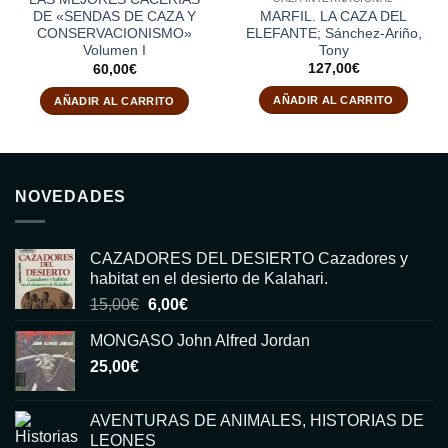
MARFIL. LA CAZA DEL
DE «SENDAS DE CAZA Y
ELEFANTE; Sánchez-Ariño,
CONSERVACIONISMO»
Tony
Volumen I
127,00
€
60,00
€
AÑADIR AL CARRITO
AÑADIR AL CARRITO
NOVEDADES
CAZADORES DEL DESIERTO Cazadores y
habitat en el desierto de Kalahari.
El
El
15,00
€
6,00
€
precio
precio
MONGASO John Alfred Jordan
original
actual
25,00
€
era:
es:
15,00€.
6,00€.
AVENTURAS DE ANIMALES, HISTORIAS DE
LEONES