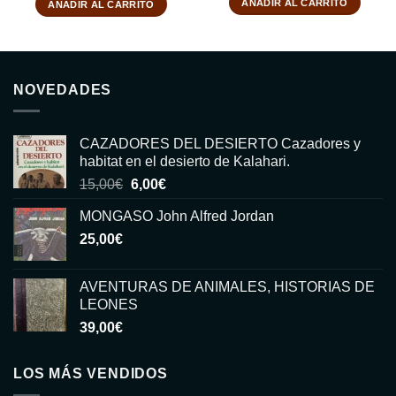
AÑADIR AL CARRITO
AÑADIR AL CARRITO
NOVEDADES
CAZADORES DEL DESIERTO Cazadores y
habitat en el desierto de Kalahari.
El
El
15,00
€
6,00
€
precio
precio
MONGASO John Alfred Jordan
original
actual
25,00
€
era:
es:
15,00€.
6,00€.
AVENTURAS DE ANIMALES, HISTORIAS DE
LEONES
39,00
€
LOS MÁS VENDIDOS