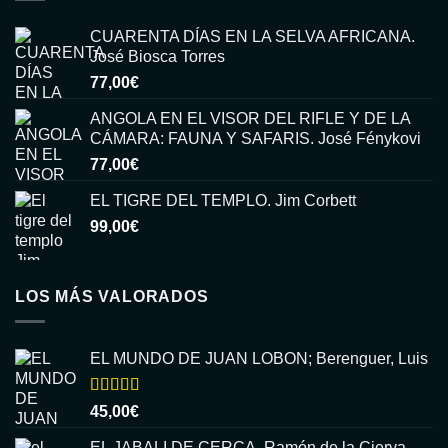
CUARENTA DÍAS EN LA SELVA AFRICANA.
José Biosca Torres
77,00
€
ANGOLA EN EL VISOR DEL RIFLE Y DE LA
CÁMARA: FAUNA Y SAFARIS. José Fénykovi
77,00
€
EL TIGRE DEL TEMPLO. Jim Corbett
99,00
€
LOS MÁS VALORADOS
EL MUNDO DE JUAN LOBON; Berenguer, Luis
Valorado
45,00
€
con
5.00
de
5
EL JABALI DE CERCA. Ramón de la Cierva