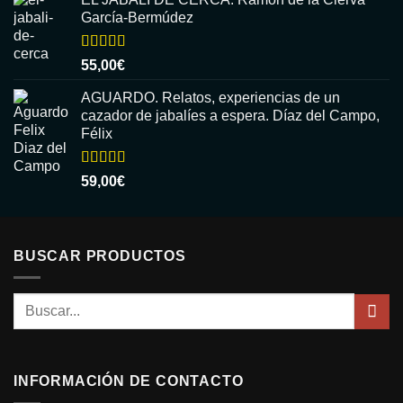
García-Bermúdez
Valorado
55,00
€
con
5.00
de
5
AGUARDO. Relatos, experiencias de un
cazador de jabalíes a espera. Díaz del Campo,
Félix
Valorado
59,00
€
con
5.00
de
5
BUSCAR PRODUCTOS
Buscar
por:
INFORMACIÓN DE CONTACTO