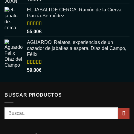
con
5.00
de
5
EL JABALI DE CERCA. Ramón de la Cierva
García-Bermúdez
Valorado
55,00
€
con
5.00
de
5
AGUARDO. Relatos, experiencias de un
cazador de jabalíes a espera. Díaz del Campo,
Félix
Valorado
59,00
€
con
5.00
de
5
BUSCAR PRODUCTOS
Buscar
por: