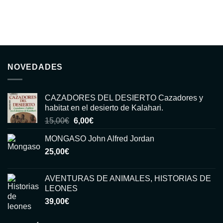
NOVEDADES
CAZADORES DEL DESIERTO Cazadores y
habitat en el desierto de Kalahari.
El
El
15,00
€
6,00
€
precio
precio
MONGASO John Alfred Jordan
original
actual
25,00
€
era:
es:
15,00€.
6,00€.
AVENTURAS DE ANIMALES, HISTORIAS DE
LEONES
39,00
€