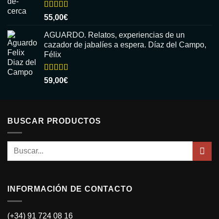
Valorado
55,00
€
con
5.00
de
5
AGUARDO. Relatos, experiencias de un
cazador de jabalíes a espera. Díaz del Campo,
Félix
Valorado
59,00
€
con
5.00
de
5
BUSCAR PRODUCTOS
Buscar
por:
INFORMACIÓN DE CONTACTO
(+34) 91 724 08 16