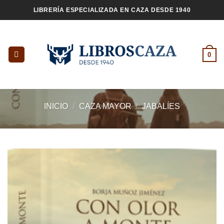
Saltar
LIBRERÍA ESPECIALIZADA EN CAZA DESDE 1940
al
contenido
0
INICIO
/
CAZA MAYOR
/
JABALÍES