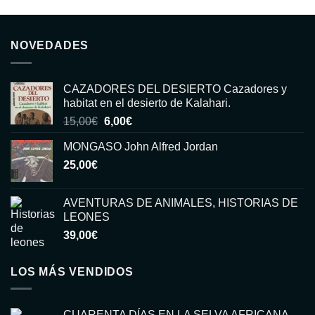
NOVEDADES
CAZADORES DEL DESIERTO Cazadores y
habitat en el desierto de Kalahari.
El
El
15,00
€
6,00
€
precio
precio
MONGASO John Alfred Jordan
original
actual
25,00
€
era:
es:
15,00€.
6,00€.
AVENTURAS DE ANIMALES, HISTORIAS DE
LEONES
39,00
€
LOS MÁS VENDIDOS
CUARENTA DÍAS EN LA SELVA AFRICANA.