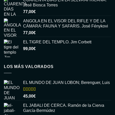
José Biosca Torres
77,00
€
ANGOLA EN EL VISOR DEL RIFLE Y DE LA
CÁMARA: FAUNA Y SAFARIS. José Fénykovi
77,00
€
EL TIGRE DEL TEMPLO. Jim Corbett
99,00
€
LOS MÁS VALORADOS
EL MUNDO DE JUAN LOBON; Berenguer, Luis
Valorado
45,00
€
con
5.00
de
5
EL JABALI DE CERCA. Ramón de la Cierva
García-Bermúdez